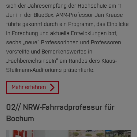
sich der Jahresempfang der Hochschule am 11.
#24
Juni in der BlueBox. AMM-Professor Jan Krause
führte gekonnt durch ein Programm, das Einblicke
#25
in Forschung und aktuelle Entwicklungen bot,
#26
sechs „neue“ Professorinnen und Professoren
vorstellte und Bemerkenswertes in
#27
„Fachbereichsinseln“ am Randes ders Klaus-
#28
Steilmann-Auditoriums präsentierte.
#29
Mehr erfahren
#30
02// NRW-Fahrradprofessur für
#31
Bochum
#32