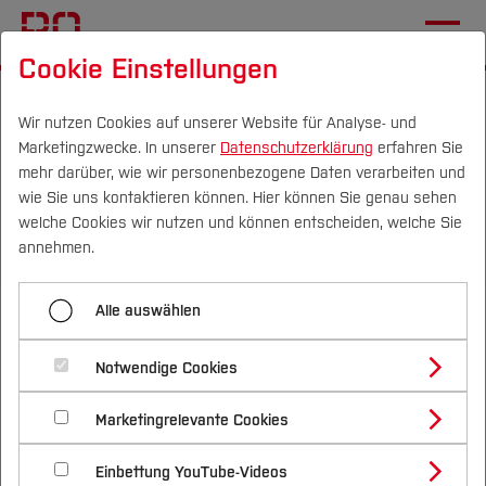
Cookie Einstellungen
Startseite
[...]
Wichtige Einrichtungen
Hochschulkommunikation
Newsletter (intern)
Wir nutzen Cookies auf unserer Website für Analyse- und
Marketingzwecke. In unserer
Datenschutzerklärung
erfahren Sie
#24
mehr darüber, wie wir personenbezogene Daten verarbeiten und
wie Sie uns kontaktieren können. Hier können Sie genau sehen
Campus
Personen
DE
|
EN
Quicklinks
welche Cookies wir nutzen und können entscheiden, welche Sie
Menü aufklappen
annehmen.
Studium
#01
Alle auswählen
Studienangebote
Newsletter #24 der
Forschung & Transfer
#02
Notwendige Cookies
Hochschule Bochum
Vor dem Studium
Bachelorstudiengänge
#03
Profil
Nachhaltigkeit
Masterstudiengänge
Marketingrelevante Cookies
Im Studium
Bewerben & Einschreiben
Beratung & Förderung
Forschungs- und Transferprofil
#04
Schwerpunkte
Nachhaltigkeit studieren
Bewerbungsportal
International
Nach dem Studium
Studienbüros und Prüfungen
Einbettung YouTube-Videos
Schwerpunkte (FuT)
Förderinformation und Antragsberatung