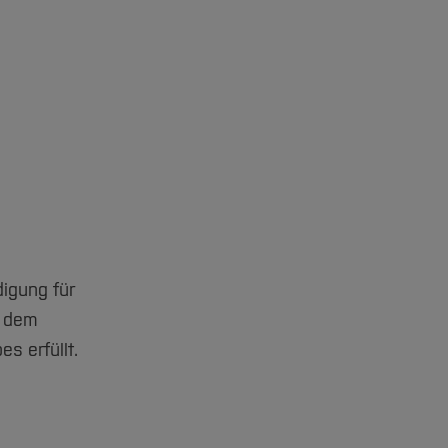
igung für
f dem
s erfüllt.