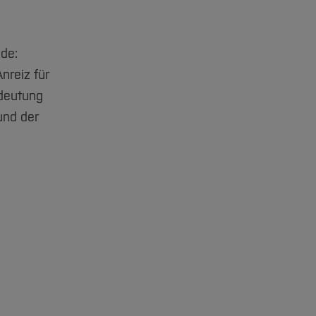
nde:
nreiz für
edeutung
und der