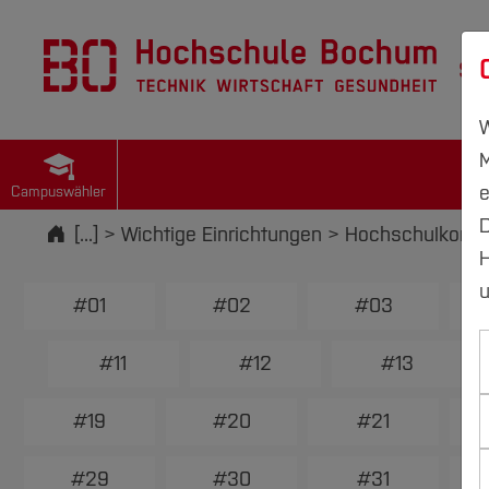
St
W
M
e
Campuswähler
D
Startseite
[...]
Wichtige Einrichtungen
Hochschulkomm
H
u
#01
#02
#03
#11
#12
#13
#19
#20
#21
#29
#30
#31