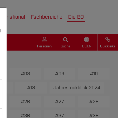
nternational
Fachbereiche
Die BO
d
Personen
Suche
DE
|
EN
Quicklinks
n
#08
#09
#10
7
#18
Jahresrückblick 2024
#26
#27
#28
#36
#37
#38