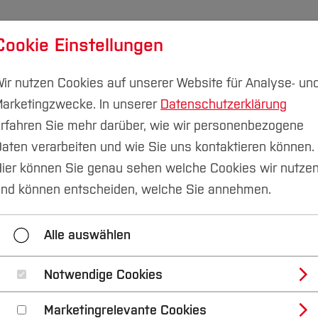
Cookie Einstellungen
udium
Forschung & Transfer
Nachhaltigkeit
I
ir nutzen Cookies auf unserer Website für Analyse- un
arketingzwecke. In unserer
Datenschutzerklärung
rfahren Sie mehr darüber, wie wir personenbezogene
aten verarbeiten und wie Sie uns kontaktieren können.
unikation
Newsletter (intern)
#39
ier können Sie genau sehen welche Cookies wir nutze
nd können entscheiden, welche Sie annehmen.
#04
#05
#06
#07
Alle auswählen
#14
#15
#16
#1
#22
#23
#24
#25
Notwendige Cookies
Marketingrelevante Cookies
#32
#33
#34
#35