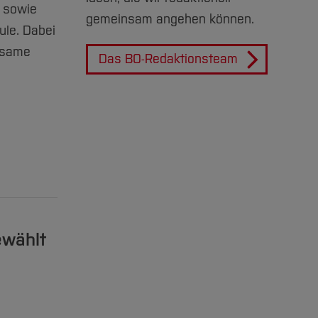
6 sowie
gemeinsam angehen können.
ule. Dabei
nsame
Das BO-Redaktionsteam
ewählt