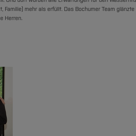
l. Und dort wurden alle Erwartungen für den Wasserflit
 Familie) mehr als erfüllt. Das Bochumer Team glänzte
ie Herren.