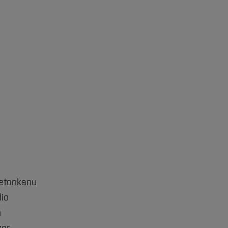
Betonkanu
io
n