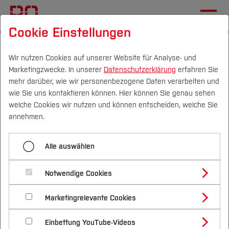
Cookie Einstellungen
Startseite
[...]
Wichtige Einrichtungen
Hochschulkommunikation
Newsletter (intern)
Wir nutzen Cookies auf unserer Website für Analyse- und
Marketingzwecke. In unserer
Datenschutzerklärung
erfahren Sie
#25
mehr darüber, wie wir personenbezogene Daten verarbeiten und
wie Sie uns kontaktieren können. Hier können Sie genau sehen
Campus
Personen
DE
|
EN
Quicklinks
welche Cookies wir nutzen und können entscheiden, welche Sie
Menü aufklappen
annehmen.
Studium
#01
Alle auswählen
Studienangebote
Newsletter #25 der
Forschung & Transfer
#02
Notwendige Cookies
Hochschule Bochum
Vor dem Studium
Bachelorstudiengänge
#03
Profil
Nachhaltigkeit
Masterstudiengänge
Marketingrelevante Cookies
Im Studium
Bewerben & Einschreiben
Beratung & Förderung
Forschungs- und Transferprofil
#04
Schwerpunkte
Nachhaltigkeit studieren
Bewerbungsportal
International
Nach dem Studium
Studienbüros und Prüfungen
Einbettung YouTube-Videos
Schwerpunkte (FuT)
Förderinformation und Antragsberatung