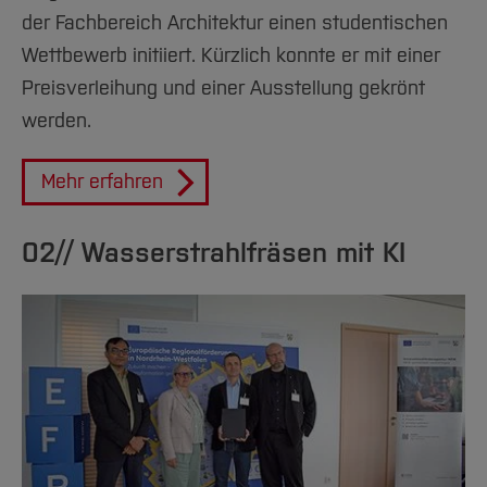
#33
der Fachbereich Architektur einen studentischen
#34
Wettbewerb initiiert. Kürzlich konnte er mit einer
Preisverleihung und einer Ausstellung gekrönt
#35
werden.
#36
Mehr erfahren
#37
02// Wasserstrahlfräsen mit KI
#38
#39