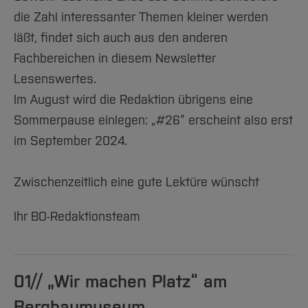
Team und Labore
Amtliche Bekanntmachungen
Studiengänge
Forschung und Projekte
Familiengerechte Hochschule
Aktuelles
Hochschulbibliothek
die Zahl interessanter Themen kleiner werden
#15
Arbeiten im FB G
Notfall-Infos
Studieninteressierte
International
Gleichstellung
Studium
Hochschulkommunikation
läßt, findet sich auch aus den anderen
#16
BO Shop
Team
Diskriminierungsfreie Hochschule
Fachgruppen
Fachbereichen in diesem Newsletter
International Office
Service
Lesenswertes.
Vertretungen
#17
Forschung und Entwicklung
Medienzentrum
Im August wird die Redaktion übrigens eine
Wahlen
International
qed-Stiftung
#18
Sommerpause einlegen: „#26“ erscheint also erst
Team
Zentrale Studienberatung
im September 2024.
Jahresrückblick 2024
Service
#19
Zwischenzeitlich eine gute Lektüre wünscht
#20
Ihr BO-Redaktionsteam
#21
#22
01// „Wir machen Platz“ am
#23
Bergbaumuseum