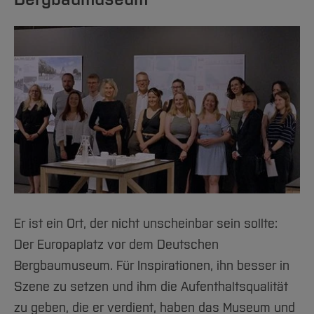
#24
#25
#26
#27
#28
#29
#30
Er ist ein Ort, der nicht unscheinbar sein sollte:
Der Europaplatz vor dem Deutschen
#31
Bergbaumuseum. Für Inspirationen, ihn besser in
#32
Szene zu setzen und ihm die Aufenthaltsqualität
zu geben, die er verdient, haben das Museum und