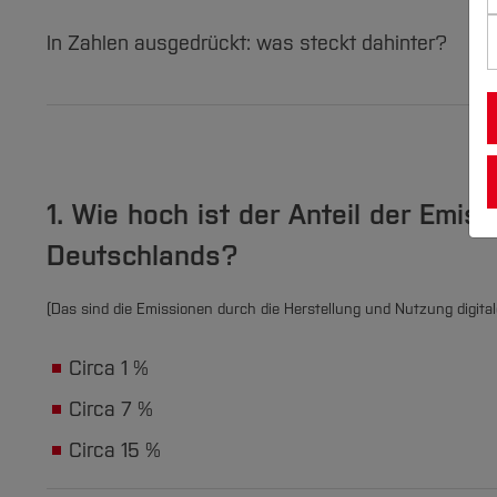
In Zahlen ausgedrückt: was steckt dahinter?
1. Wie hoch ist der Anteil der Emi
Deutschlands?
(Das sind die Emissionen durch die Herstellung und Nutzung digi
Circa 1 %
Circa 7 %
Circa 15 %