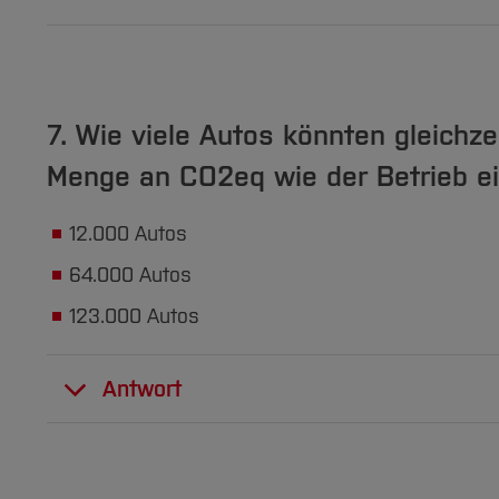
97 kg CO
eq pro Jahr
stößt ein Laptop im B
2
mehr Infos
7. Wie viele Autos könnten gleichz
Menge an CO2eq wie der Betrieb e
12.000 Autos
64.000 Autos
123.000 Autos
Antwort
64.000 Autos könnten gleichzeitig auf der 