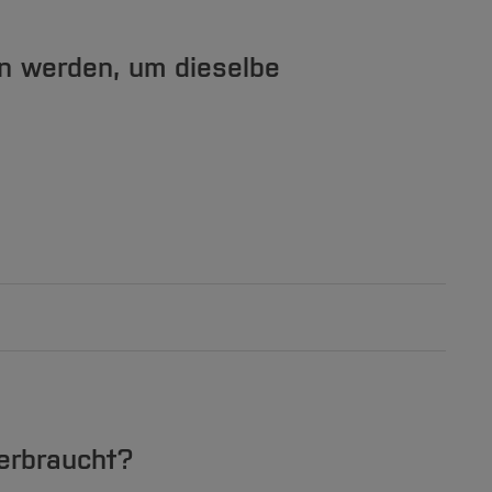
en werden, um dieselbe
[Inhalt zuklappen]
verbraucht?