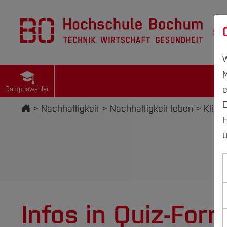
St
W
M
e
Campuswähler
D
Startseite
Nachhaltigkeit
Nachhaltigkeit leben
Klim
H
u
Infos in Quiz-For