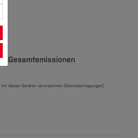
 den Gesamtemissionen
e mit diesen Geräten verursachten Datenübertragungen)