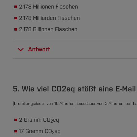
2,178 Millionen Flaschen
2,178 Milliarden Flaschen
2,178 Billionen Flaschen
Antwort
2,178 Billionen Flaschen werden jährlich ve
mehr Infos
5. Wie viel CO2eq stößt eine E-Mai
(Erstellungsdauer von 10 Minuten, Lesedauer von 3 Minuten, auf L
2 Gramm CO
eq
2
17 Gramm CO
eq
2