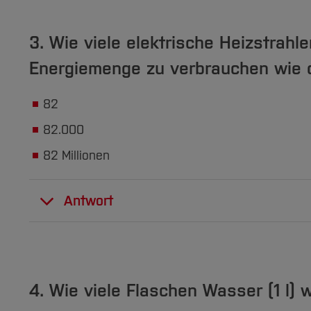
mehr Infos
3. Wie viele elektrische Heizstrah
Energiemenge zu verbrauchen wie d
82
82.000
82 Millionen
Antwort
82 Millionen Heizstrahler können jährlich b
mehr Infos
4. Wie viele Flaschen Wasser (1 l) 