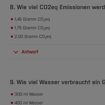
mehr Infos
8. Wie viel CO2eq Emissionen wer
1,45 Gramm CO
eq
2
1,75 Gramm CO
eq
2
2,00 Gramm CO
eq
2
Antwort
1,45 Gramm CO
eq
werden bei einer Googl
2
mehr Infos
9. Wie viel Wasser verbraucht ein
300 ml Wasser
400 ml Wasser