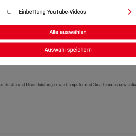
Einbettung YouTube-Videos
Alle auswählen
Auswahl speichern
ssionen durch digitale Technologien an
taler Geräte und Dienstleistungen wie Computer und Smartphones sowie di