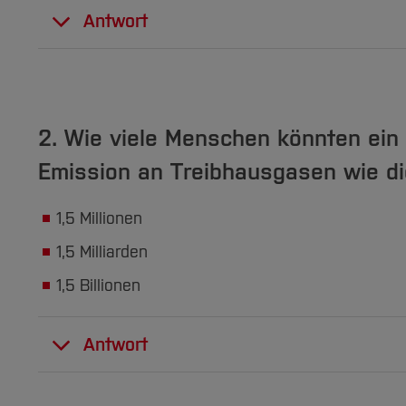
Antwort
Ca. 7 %
der gesamten Emissionen sind in De
mehr Infos
2. Wie viele Menschen könnten ein 
Emission an Treibhausgasen wie di
1,5 Millionen
1,5 Milliarden
1,5 Billionen
Antwort
1,5 Milliarden Menschen könnten täglich ein