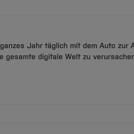
utschland auf digitale Technologien zurückzuführen.
ganzes Jahr täglich mit dem Auto zur A
e gesamte digitale Welt zu verursache
 Jahr lang Auto fahren