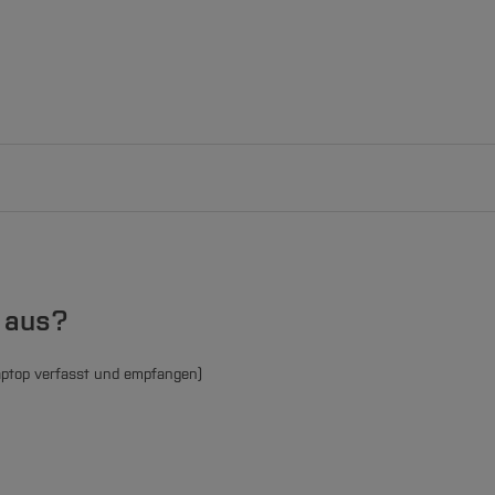
rbraucht
l aus?
aptop verfasst und empfangen)