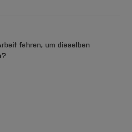
rbeit fahren, um dieselben
n?
[Inhalt zuklappen]