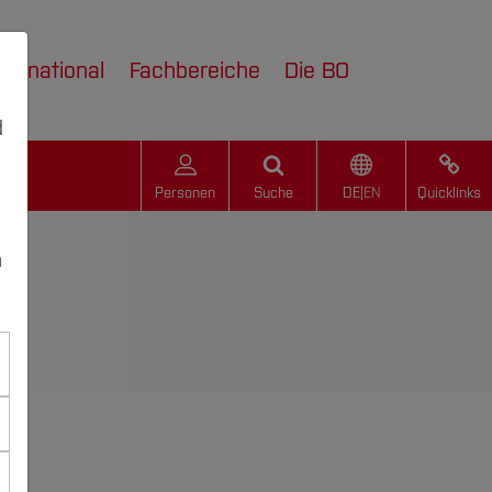
nternational
Fachbereiche
Die BO
d
Personen
Suche
DE
|
EN
Quicklinks
n