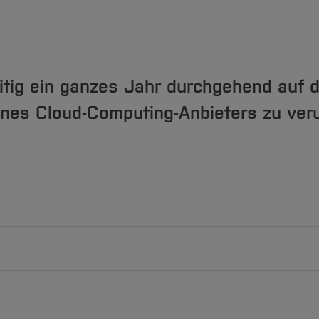
etrieb aus
eitig ein ganzes Jahr durchgehend auf 
ines Cloud-Computing-Anbieters zu ve
Straße fahren