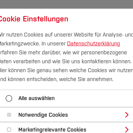
Cookie Einstellungen
udium
Forschung & Transfer
Nachhaltigkeit
I
ir nutzen Cookies auf unserer Website für Analyse- un
arketingzwecke. In unserer
Datenschutzerklärung
rfahren Sie mehr darüber, wie wir personenbezogene
aten verarbeiten und wie Sie uns kontaktieren können.
aschutzmanagement
Quiz
ier können Sie genau sehen welche Cookies wir nutze
nd können entscheiden, welche Sie annehmen.
Quiz
Alle auswählen
Notwendige Cookies
m
Marketingrelevante Cookies