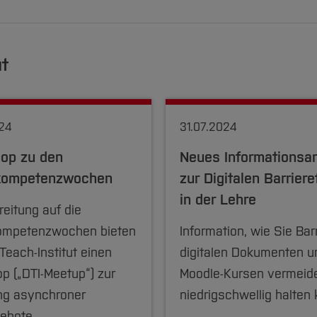
ut
24
31.07.2024
op zu den
Neues Informationsa
lkompetenzwochen
zur Digitalen Barriere
in der Lehre
reitung auf die
kompetenzwochen bieten
Information, wie Sie Barr
Teach-Institut einen
digitalen Dokumenten u
p („DTI-Meetup“) zur
Moodle-Kursen vermeid
ung asynchroner
niedrigschwellig halten
gebote…