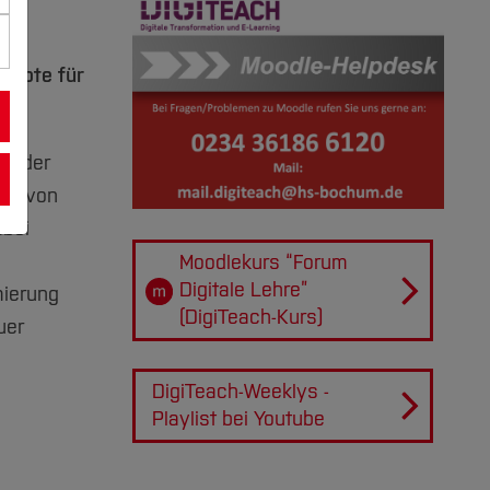
er
ebote für
ei der
ung von
abei
Moodlekurs “Forum
Digitale Lehre”
mierung
(DigiTeach-Kurs)
uer
DigiTeach-Weeklys -
Playlist bei Youtube