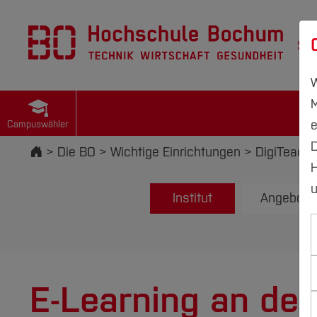
St
W
M
e
Campuswähler
D
Startseite
Die BO
Wichtige Einrichtungen
DigiTeach-I
H
u
Institut
Angebot
E-Learning an de