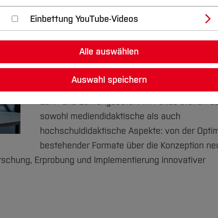
Einbettung YouTube-Videos
Digitale Lernelemente können die Lehre an d
Hochschule verbessern und ergänzende Ang
Studierende schaffen!
Alle auswählen
Das
DigiTeach-Institut
unterstützt Lehrende b
Auswahl speichern
didaktischen Gestaltung und Weiterentwickl
Lehr- und Lernangeboten. Im Fokus stehen d
sowohl mediendidaktische als auch
hochschuldidaktische Aspekte: von der Opti
bestehender Formate über die Konzeption ne
orschung, Erprobung und Implementierung innovativer