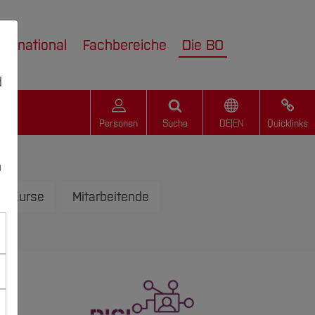
nternational
Fachbereiche
Die BO
d
Personen
Suche
DE
|
EN
Quicklinks
n
e-Kurse
Mitarbeitende