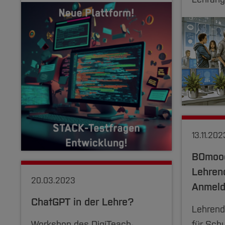
13.11.202
BOmood
Lehren
20.03.2023
Anmel
ChatGPT in der Lehre?
Lehrend
Workshop des DigiTeach-
für Sch