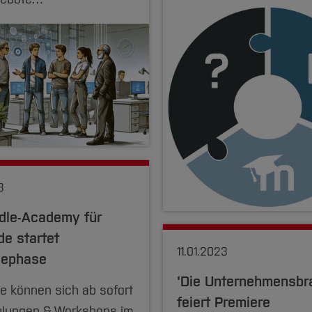
3
le-Academy für
de startet
11.01.2023
dephase
'Die Unternehmensbra
e können sich ab sofort
feiert Premiere
ulungen & Workshops im