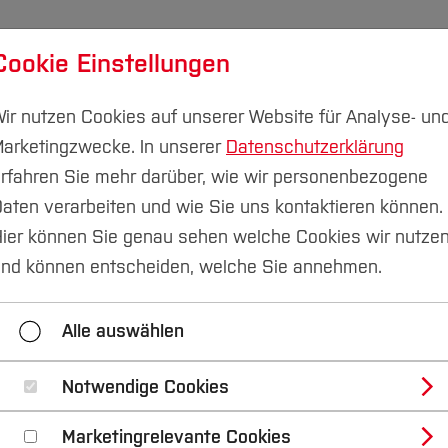
Cookie Einstellungen
udium
Forschung & Transfer
Nachhaltigkeit
I
ir nutzen Cookies auf unserer Website für Analyse- un
arketingzwecke. In unserer
Datenschutzerklärung
rfahren Sie mehr darüber, wie wir personenbezogene
aten verarbeiten und wie Sie uns kontaktieren können.
nstitut
Institut
ier können Sie genau sehen welche Cookies wir nutze
nd können entscheiden, welche Sie annehmen.
KI in der Lehre
Forschung / Projekte
Moodl
Alle auswählen
Notwendige Cookies
r HSBO
Marketingrelevante Cookies