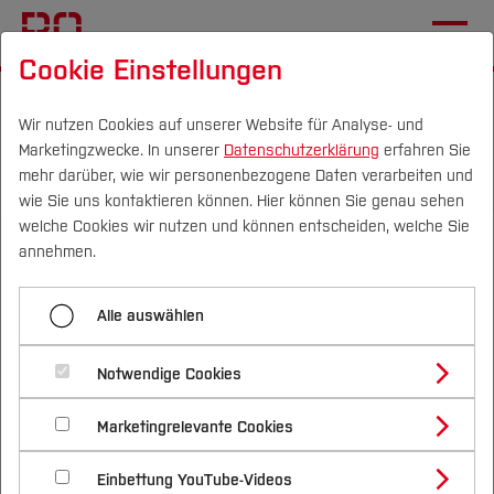
Cookie Einstellungen
Startseite
[...]
Elektrotechnik und Informatik
Fachgebiete
Wir nutzen Cookies auf unserer Website für Analyse- und
Marketingzwecke. In unserer
Datenschutzerklärung
erfahren Sie
Integratives Institut Nachhaltige Entwicklung
mehr darüber, wie wir personenbezogene Daten verarbeiten und
Projekte
wie Sie uns kontaktieren können. Hier können Sie genau sehen
Campus
Personen
DE
|
EN
Quicklinks
welche Cookies wir nutzen und können entscheiden, welche Sie
Herzlichen Dank...
annehmen.
Studium
Alle auswählen
Studienangebote
Forschung & Transfer
... für Ihre Anmeldung zum
Digitalen
Notwendige Cookies
Vor dem Studium
Bachelorstudiengänge
Nachbarschaftstreffen Hamme
am 30.06.2020.
Profil
Nachhaltigkeit
Masterstudiengänge
Marketingrelevante Cookies
Im Studium
Bewerben & Einschreiben
Wir freuen ins auf Ihre Teilnahme im digitalen
Beratung & Förderung
Forschungs- und Transferprofil
Schwerpunkte
Nachhaltigkeit studieren
Bewerbungsportal
International
Nach dem Studium
Studienbüros und Prüfungen
Nachbarschaftstreffen!
Einbettung YouTube-Videos
Schwerpunkte (FuT)
Förderinformation und Antragsberatung