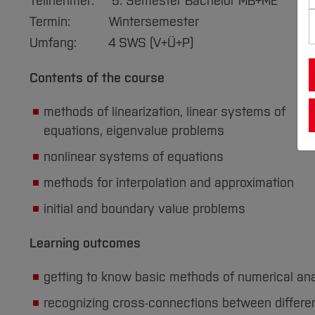
Teilnehmer: 5. Semester Bachelor MB+ME
Termin: Wintersemester
Umfang: 4 SWS (V+Ü+P)
Contents of the course
methods of linearization, linear systems of
equations, eigenvalue problems
nonlinear systems of equations
methods for interpolation and approximation
initial and boundary value problems
Learning outcomes
getting to know basic methods of numerical an
recognizing cross-connections between differ