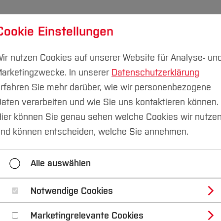
Cookie Einstellungen
udium
Forschung & Transfer
Nachhaltigkeit
I
ir nutzen Cookies auf unserer Website für Analyse- un
arketingzwecke. In unserer
Datenschutzerklärung
rfahren Sie mehr darüber, wie wir personenbezogene
aten verarbeiten und wie Sie uns kontaktieren können.
au
Einrichtungen
ier können Sie genau sehen welche Cookies wir nutze
ods in Engineering
nd können entscheiden, welche Sie annehmen.
Alle auswählen
Notwendige Cookies
Marketingrelevante Cookies