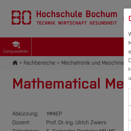
St
W
M
e
Campuswähler
D
Startseite
Fachbereiche
Mechatronik und Maschinenb
H
Mathematical Meth
u
Abkürzung: MMiEP
Dozent: Prof. Dr.-Ing. Ulrich Zwiers