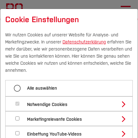
Cookie Einstellungen
Startseite
Fachbereiche
Wirtschaft
Team
Wir nutzen Cookies auf unserer Website für Analyse- und
Marketingzwecke. In unserer
Datenschutzerklärung
erfahren Sie
Menü aufklappen
mehr darüber, wie wir personenbezogene Daten verarbeiten und
wie Sie uns kontaktieren können. Hier können Sie genau sehen
Campus
Personen
DE
|
EN
Quicklinks
welche Cookies wir nutzen und können entscheiden, welche Sie
Kollegium
annehmen.
Studium
Prof. Dr. soc. Margit Geiger
Lehrbeauftragte
Alle auswählen
Studienangebote
Forschung & Transfer
Betriebswirtschaftslehre, insbes.
Notwendige Cookies
Personalmanagement
Vor dem Studium
Bachelorstudiengänge
Profil
Nachhaltigkeit
Masterstudiengänge
Marketingrelevante Cookies
Im Studium
Bewerben & Einschreiben
stimmberechtigtes Mitglied des Senats
Beratung & Förderung
Forschungs- und Transferprofil
Schwerpunkte
Nachhaltigkeit studieren
Bewerbungsportal
International
Nach dem Studium
Studienbüros und Prüfungen
Einbettung YouTube-Videos
Schwerpunkte (FuT)
Förderinformation und Antragsberatung