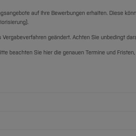
gsangebote auf Ihre Bewerbungen erhalten. Diese könne
orisierung).
 Vergabeverfahren geändert. Achten Sie unbedingt darau
Bitte beachten Sie hier die genauen Termine und Friste
12 Studienbewerbungen abgeben. Die Voraussetzung hier
egistiert haben.
sich Hochschulstart in erster Linie an Ihren Wünschen.