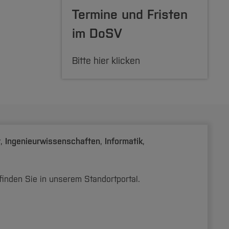
Termine und Fristen
iorität
im DoSV
Bitte hier klicken
hält
r
,
Ingenieurwissenschaften
,
Informatik
,
chen
m. Der
finden Sie in unserem Standortportal.
zuklappen]