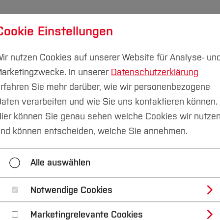
Cookie Einstellungen
udium
Forschung & Transfer
Nachhaltigkeit
I
ir nutzen Cookies auf unserer Website für Analyse- un
arketingzwecke. In unserer
Datenschutzerklärung
rfahren Sie mehr darüber, wie wir personenbezogene
aten verarbeiten und wie Sie uns kontaktieren können.
nschreiben
DoSV
ier können Sie genau sehen welche Cookies wir nutze
nd können entscheiden, welche Sie annehmen.
engänge
Bewerbungsportal
Unterlagen zur Eins
Alle auswählen
Abitur
Hochschul-& Studiengangwechsel
Zweit
FAQs
DoSV
Team & Sprechzeiten
Notwendige Cookies
Marketingrelevante Cookies