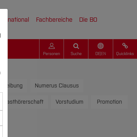
nternational
Fachbereiche
Die BO
d
Personen
Suche
DE
|
EN
Quicklinks
n
chreibung
Numerus Clausus
-/Gasthörerschaft
Vorstudium
Promotion