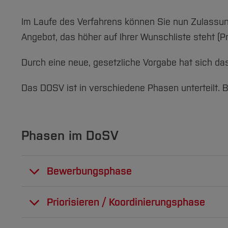
Im Laufe des Verfahrens können Sie nun Zulassun
Angebot, das höher auf Ihrer Wunschliste steht (Pri
Durch eine neue, gesetzliche Vorgabe hat sich das
Das DOSV ist in verschiedene Phasen unterteilt. 
Phasen im DoSV
Bewerbungsphase
In der Bewerbungsphase können Sie bis zu 
Priorisieren / Koordinierungsphase
dass Sie sich zunächst bei Hochschulstart r
Bei der Vergabe von Zulassungen orientiert 