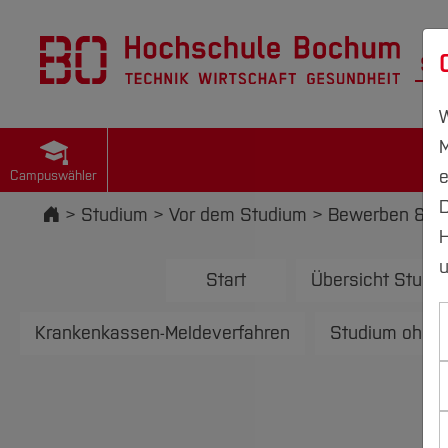
St
W
M
e
Campuswähler
D
Startseite
Studium
Vor dem Studium
Bewerben & Ei
H
u
Start
Übersicht Studi
Krankenkassen-Meldeverfahren
Studium ohne 