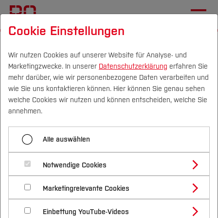
Cookie Einstellungen
Startseite
Studium
Vor dem Studium
Bewerben & Einschreiben
Wir nutzen Cookies auf unserer Website für Analyse- und
Marketingzwecke. In unserer
Datenschutzerklärung
erfahren Sie
Übersicht Studiengänge
mehr darüber, wie wir personenbezogene Daten verarbeiten und
wie Sie uns kontaktieren können. Hier können Sie genau sehen
Campus
Personen
DE
|
EN
Quicklinks
welche Cookies wir nutzen und können entscheiden, welche Sie
Menü aufklappen
annehmen.
Studium
Start
Alle auswählen
Studienangebote
Studiengänge
Forschung & Transfer
Übersicht Studiengänge
Notwendige Cookies
Zentralcampus/ CVH WS
Vor dem Studium
Bachelorstudiengänge
Bewerbungsportal
Profil
Nachhaltigkeit
2026
Masterstudiengänge
Marketingrelevante Cookies
Im Studium
Bewerben & Einschreiben
Beratung & Förderung
Forschungs- und Transferprofil
Unterlagen zur Einschreibung
Schwerpunkte
Nachhaltigkeit studieren
Bewerbungsportal
International
Nach dem Studium
Studienbüros und Prüfungen
Einbettung YouTube-Videos
Schwerpunkte (FuT)
Förderinformation und Antragsberatung