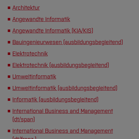
Team und Labore
Amtliche Bekanntmachungen
Studiengänge
Forschung und Projekte
Familiengerechte Hochschule
Aktuelles
Hochschulbibliothek
Architektur
Arbeiten im FB G
Notfall-Infos
Studieninteressierte
International
Gleichstellung
Studium
Hochschulkommunikation
Angewandte Informatik
BO Shop
Team
Diskriminierungsfreie Hochschule
Fachgruppen
International Office
Angewandte Informatik (KIA/KIS)
Service
Vertretungen
Forschung und Entwicklung
Medienzentrum
Bauingenieurwesen (ausbildungsbegleitend)
Wahlen
International
qed-Stiftung
Elektrotechnik
Team
Zentrale Studienberatung
Elektrotechnik (ausbildungsbegleitend)
Service
Umweltinformatik
Umweltinformatik (ausbildungsbegleitend)
Informatik (ausbildungsbegleitend)
International Business and Management
(dt/span)
International Business and Management