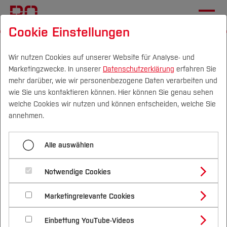
Cookie Einstellungen
Startseite
Studium
Vor dem Studium
Bewerben & Einschreiben
Wir nutzen Cookies auf unserer Website für Analyse- und
Marketingzwecke. In unserer
Datenschutzerklärung
erfahren Sie
Krankenkassen-Meldeverfahren
mehr darüber, wie wir personenbezogene Daten verarbeiten und
wie Sie uns kontaktieren können. Hier können Sie genau sehen
Campus
Personen
DE
|
EN
Quicklinks
welche Cookies wir nutzen und können entscheiden, welche Sie
Menü aufklappen
annehmen.
Studium
Start
Alle auswählen
Studienangebote
Forschung & Transfer
Das Elektronische Studenten-
Übersicht Studiengänge
Notwendige Cookies
Vor dem Studium
Bachelorstudiengänge
Meldeverfahren (SMV)
Bewerbungsportal
Profil
Nachhaltigkeit
Masterstudiengänge
Marketingrelevante Cookies
Im Studium
Bewerben & Einschreiben
verpflichtend für alle
Beratung & Förderung
Forschungs- und Transferprofil
Unterlagen zur Einschreibung
Schwerpunkte
Nachhaltigkeit studieren
Bewerbungsportal
International
Nach dem Studium
Studienbüros und Prüfungen
Bewerber*innen ab dem
Einbettung YouTube-Videos
Schwerpunkte (FuT)
Förderinformation und Antragsberatung