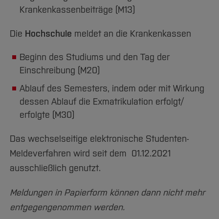
Team und Labore
Amtliche Bekanntmachungen
Studiengänge
Forschung und Projekte
Familiengerechte Hochschule
Aktuelles
Hochschulbibliothek
Krankenkassenbeiträge (M13)
Arbeiten im FB G
Notfall-Infos
Studieninteressierte
International
Gleichstellung
Studium
Hochschulkommunikation
Die
Hochschule
meldet an die Krankenkassen
BO Shop
Team
Diskriminierungsfreie Hochschule
Fachgruppen
International Office
Service
Vertretungen
Beginn des Studiums und den Tag der
Forschung und Entwicklung
Medienzentrum
Einschreibung (M20)
Wahlen
International
qed-Stiftung
Ablauf des Semesters, indem oder mit Wirkung
Team
Zentrale Studienberatung
dessen Ablauf die Exmatrikulation erfolgt/
Service
erfolgte (M30)
Das wechselseitige elektronische Studenten-
Meldeverfahren wird seit dem 01.12.2021
ausschließlich genutzt.
Meldungen in Papierform können dann nicht mehr
entgegengenommen werden.