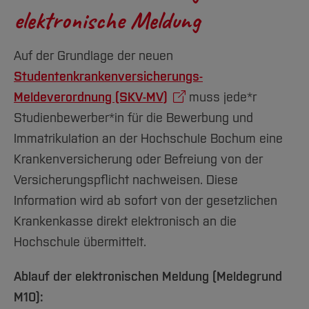
elektronische Meldung
erforderliche Meldung an uns.
[Inhalt zuklappen]
Bitte geben Sie dazu unsere Gesonderte
Absendernummer H0000683
an.
Auf der Grundlage der neuen
Bitte geben Sie dazu unsere Gesonderte
Studentenkrankenversicherungs-
Absendernummer H0000683
an.
[Inhalt zuklappen]
Meldeverordnung (SKV-MV)
muss jede*r
Studienbewerber*in für die Bewerbung und
[Inhalt zuklappen]
Immatrikulation an der Hochschule Bochum eine
Krankenversicherung oder Befreiung von der
Versicherungspflicht nachweisen. Diese
Information wird ab sofort von der gesetzlichen
Krankenkasse direkt elektronisch an die
Hochschule übermittelt.
Ablauf der elektronischen Meldung (Meldegrund
M10):