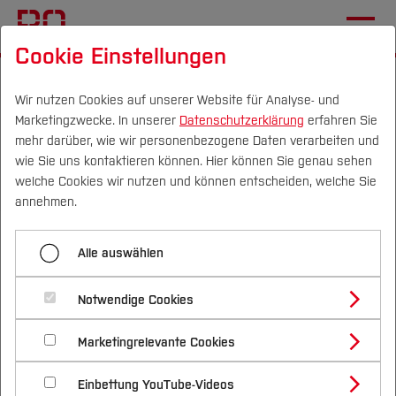
Cookie Einstellungen
Startseite
Studium
Vor dem Studium
Bewerben & Einschreiben
Numerus Clausus
Wir nutzen Cookies auf unserer Website für Analyse- und
Marketingzwecke. In unserer
Datenschutzerklärung
erfahren Sie
mehr darüber, wie wir personenbezogene Daten verarbeiten und
wie Sie uns kontaktieren können. Hier können Sie genau sehen
Menü aufklappen
Campus
Personen
DE
|
EN
Quicklinks
welche Cookies wir nutzen und können entscheiden, welche Sie
annehmen.
Start
Studium
Numerus Clausus
Alle auswählen
Übersicht Studiengänge
Studienangebote
Forschung & Transfer
Bewerbungsportal
Notwendige Cookies
Vor dem Studium
Bachelorstudiengänge
Profil
Nachhaltigkeit
Masterstudiengänge
Unterlagen zur Einschreibung
Marketingrelevante Cookies
Im Studium
Bewerben & Einschreiben
Nachfolgend finden Sie einen Überblick der
Beratung & Förderung
Forschungs- und Transferprofil
Schwerpunkte
Numerus Clausus-Werte der vergangenen
Nachhaltigkeit studieren
Bewerbungsportal
International
Nach dem Studium
Studienbüros und Prüfungen
Numerus Clausus
Einbettung YouTube-Videos
Schwerpunkte (FuT)
Förderinformation und Antragsberatung