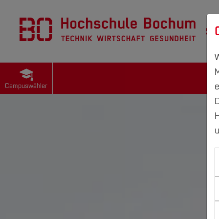
St
W
M
e
Campuswähler
D
H
u