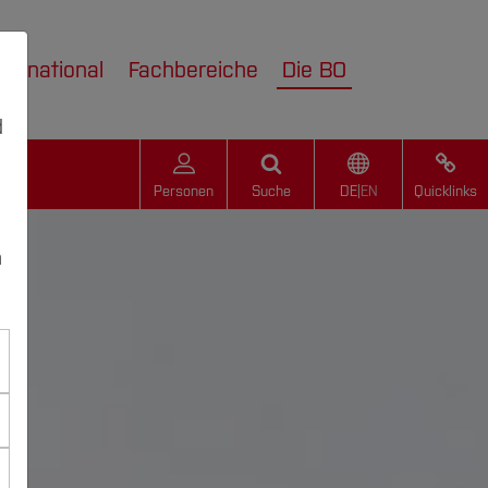
nternational
Fachbereiche
Die BO
d
Personen
Suche
DE
|
EN
Quicklinks
n