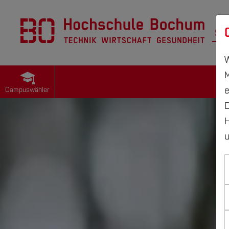
St
W
M
e
Campuswähler
D
H
u