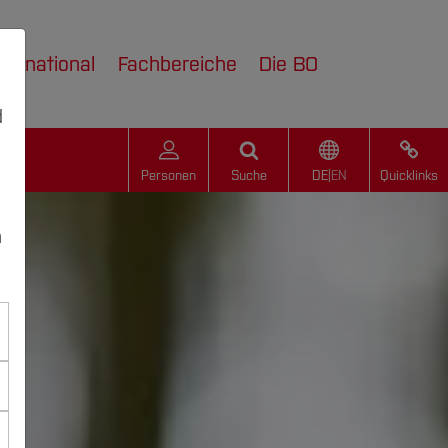
nternational
Fachbereiche
Die BO
d
Personen
Suche
DE
|
EN
Quicklinks
n