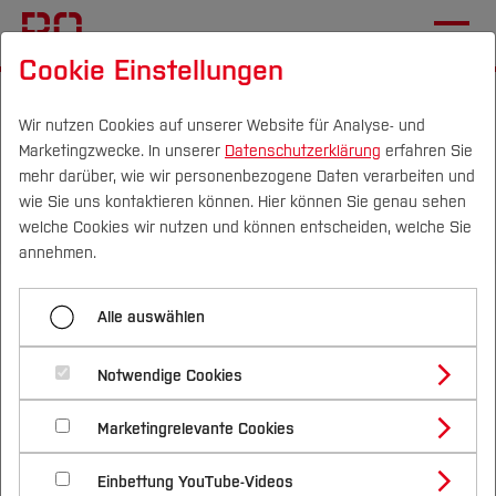
Cookie Einstellungen
Startseite
[...]
Wichtige Einrichtungen
Campus IT
Hard & Software
COREL
Wir nutzen Cookies auf unserer Website für Analyse- und
Marketingzwecke. In unserer
Datenschutzerklärung
erfahren Sie
mehr darüber, wie wir personenbezogene Daten verarbeiten und
wie Sie uns kontaktieren können. Hier können Sie genau sehen
Menü aufklappen
Campus
Personen
DE
|
EN
Quicklinks
welche Cookies wir nutzen und können entscheiden, welche Sie
annehmen.
Softwarekatalog
Studium
Alle auswählen
Die Campus IT hat einen dreijährigen
ADOBE
Studienangebote
Forschung & Transfer
Campusvertrag mit der Firma COREL
Autodesk
Notwendige Cookies
Vor dem Studium
Bachelorstudiengänge
abgeschlossen, welcher die nachfolgenden
Profil
Nachhaltigkeit
Produkte beinhaltet:
Masterstudiengänge
BBB
Marketingrelevante Cookies
Im Studium
Bewerben & Einschreiben
Beratung & Förderung
Forschungs- und Transferprofil
Schwerpunkte
Nachhaltigkeit studieren
Bewerbungsportal
International
Nach dem Studium
Studienbüros und Prüfungen
BO_App
Einbettung YouTube-Videos
Schwerpunkte (FuT)
• CorelDRAW Graphics Suite,
Förderinformation und Antragsberatung