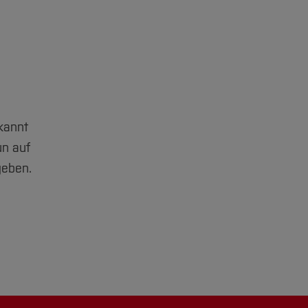
kannt
un auf
geben.