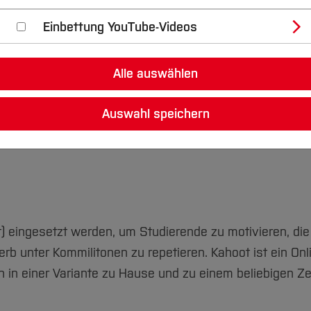
Einbettung YouTube-Videos
enzen mehr zur Verfügung!!!
Alle auswählen
Auswahl speichern
 eingesetzt werden, um Studierende zu motivieren, die
b unter Kommilitonen zu repetieren. Kahoot ist ein Onl
 in einer Variante zu Hause und zu einem beliebigen Ze