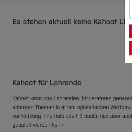
Es stehen aktuell keine Kahoot Liz
Kahoot für Lehrende
Kahoot kann von Lehrenden (Moderatoren genannt)
erlernten Themen in einem spielerischen Wettbewer
zur Nutzung innerhalb des Hörsaals, das aber auch
gespielt werden kann.