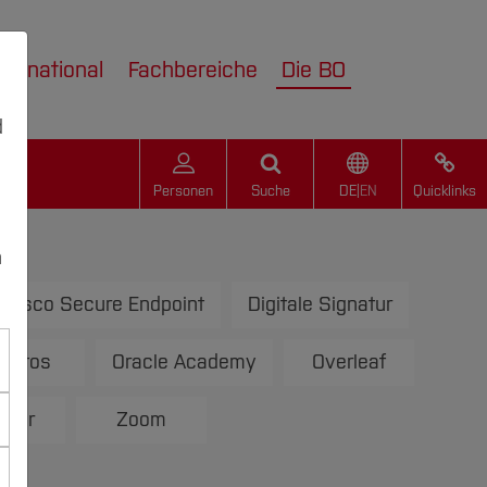
nternational
Fachbereiche
Die BO
d
Personen
Suche
DE
|
EN
Quicklinks
n
Cisco Secure Endpoint
Digitale Signatur
autos
Oracle Academy
Overleaf
rver
Zoom