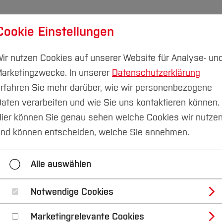
Cookie Einstellungen
udium
Forschung & Transfer
Nachhaltigkeit
I
ir nutzen Cookies auf unserer Website für Analyse- un
arketingzwecke. In unserer
Datenschutzerklärung
rfahren Sie mehr darüber, wie wir personenbezogene
aten verarbeiten und wie Sie uns kontaktieren können.
rd & Software
Kahoot
ier können Sie genau sehen welche Cookies wir nutze
nd können entscheiden, welche Sie annehmen.
sk
BBB
BO_App
COREL
Alle auswählen
MindManager
MAXQDA
Microsoft
N
SPSS
TeamViewer
TechSmith
vSe
Notwendige Cookies
Marketingrelevante Cookies