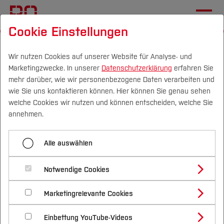
Cookie Einstellungen
Startseite
Die BO
Lehren an der BO
Lehrpreis
Wir nutzen Cookies auf unserer Website für Analyse- und
Marketingzwecke. In unserer
Datenschutzerklärung
erfahren Sie
Menü aufklappen
mehr darüber, wie wir personenbezogene Daten verarbeiten und
wie Sie uns kontaktieren können. Hier können Sie genau sehen
Campus
Personen
DE
|
EN
Quicklinks
welche Cookies wir nutzen und können entscheiden, welche Sie
Lehrpreisvergabesatzung
annehmen.
Studium
Zwei Preisträger wie von
Vergabeausschuss
Alle auswählen
unterschiedlichen Welten
Studienangebote
Forschung & Transfer
Notwendige Cookies
Vor dem Studium
Bachelorstudiengänge
Profil
Nachhaltigkeit
Masterstudiengänge
Marketingrelevante Cookies
Im Studium
Bewerben & Einschreiben
Beratung & Förderung
Forschungs- und Transferprofil
Schwerpunkte
Nachhaltigkeit studieren
Bewerbungsportal
International
Nach dem Studium
Studienbüros und Prüfungen
Einbettung YouTube-Videos
Schwerpunkte (FuT)
Förderinformation und Antragsberatung