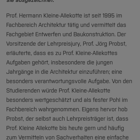
sie ausgezeichnet.
Team und Labore
Amtliche Bekanntmachungen
Studiengänge
Forschung und Projekte
Familiengerechte Hochschule
Aktuelles
Hochschulbibliothek
Arbeiten im FB G
Notfall-Infos
Studieninteressierte
International
Gleichstellung
Studium
Prof. Hermann Kleine-Allekotte ist seit 1995 im
Hochschulkommunikation
BO Shop
Team
Fachbereich Architektur tätig und vermittelt das
Diskriminierungsfreie Hochschule
Fachgruppen
International Office
Fachgebiet Entwerfen und Baukonstruktion. Der
Service
Vertretungen
Forschung und Entwicklung
Medienzentrum
Vorsitzende der Lehrpreisjury, Prof. Jörg Probst,
Wahlen
International
qed-Stiftung
erläuterte, dass es zu Prof. Kleine-Allekottes
Team
Zentrale Studienberatung
Aufgaben gehört, insbesondere die jungen
Service
Jahrgänge in die Architektur einzuführen; eine
besonders verantwortungsvolle Aufgabe. Von den
Studierenden würde Prof. Kleine-Allekotte
besonders wertgeschätzt und als fester Pohl im
Fachbereich wahrgenommen. Eigens hervor hob
Probst, der selbst auch Lehrpreisträger ist, dass
Prof. Kleine Allekotte bis heute gern und häufig
zum Vermitteln von Sachverhalten eine einfache