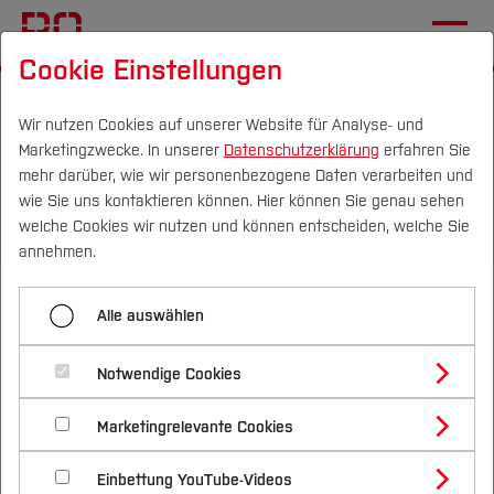
Cookie Einstellungen
Startseite
Studium
Vor dem Studium
Bewerben & Einschreiben
Wir nutzen Cookies auf unserer Website für Analyse- und
Marketingzwecke. In unserer
Datenschutzerklärung
erfahren Sie
mehr darüber, wie wir personenbezogene Daten verarbeiten und
wie Sie uns kontaktieren können. Hier können Sie genau sehen
Menü aufklappen
Campus
Personen
DE
|
EN
Quicklinks
welche Cookies wir nutzen und können entscheiden, welche Sie
annehmen.
Start
Studium
Unbedingt beachten:
Alle auswählen
Übersicht Studiengänge
Studienangebote
Forschung & Transfer
Elektronisches Meldeverfahren
Bewerbungsportal
Notwendige Cookies
Vor dem Studium
Bachelorstudiengänge
Profil
Nachhaltigkeit
der Krankenkassen // OHNE
Masterstudiengänge
Unterlagen zur Einschreibung
Marketingrelevante Cookies
Im Studium
Bewerben & Einschreiben
Beratung & Förderung
Forschungs- und Transferprofil
DIESES IST KEINE
Schwerpunkte
Nachhaltigkeit studieren
Bewerbungsportal
International
Nach dem Studium
Studienbüros und Prüfungen
Numerus Clausus
Einbettung YouTube-Videos
Schwerpunkte (FuT)
Förderinformation und Antragsberatung