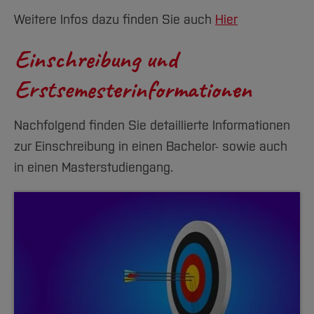
Team und Labore
Amtliche Bekanntmachungen
Studiengänge
Forschung und Projekte
Familiengerechte Hochschule
Aktuelles
Hochschulbibliothek
Weitere Infos dazu finden Sie auch
Hier
Arbeiten im FB G
Notfall-Infos
Studieninteressierte
International
Gleichstellung
Studium
Hochschulkommunikation
Einschreibung und
BO Shop
Team
Diskriminierungsfreie Hochschule
Fachgruppen
International Office
Service
Erstsemesterinformationen
Vertretungen
Forschung und Entwicklung
Medienzentrum
Wahlen
International
qed-Stiftung
Nachfolgend finden Sie detaillierte Informationen
Team
Zentrale Studienberatung
zur Einschreibung in einen Bachelor- sowie auch
Service
in einen Masterstudiengang.