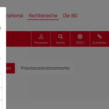
nternational
Fachbereiche
Die BO
d
Personen
Suche
DE
|
EN
Quicklinks
n
chulen
Praxisauslandssemester