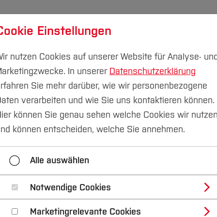
Cookie Einstellungen
udium
Forschung & Transfer
Nachhaltigkeit
I
ir nutzen Cookies auf unserer Website für Analyse- un
arketingzwecke. In unserer
Datenschutzerklärung
rfahren Sie mehr darüber, wie wir personenbezogene
aten verarbeiten und wie Sie uns kontaktieren können.
au
International
Internationale Partnerhochschulen
ier können Sie genau sehen welche Cookies wir nutze
nd können entscheiden, welche Sie annehmen.
Outgoing Students
Internationale Partnerhochs
Alle auswählen
Internationale Konsortien
Notwendige Cookies
Marketingrelevante Cookies