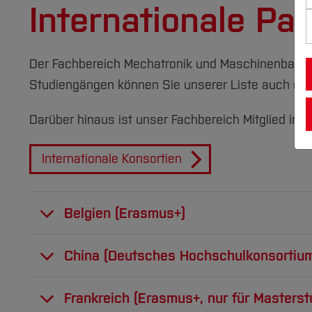
Internationale Pa
Der Fachbereich Mechatronik und Maschinenbau ko
Studiengängen können Sie unserer Liste auch di
Darüber hinaus ist unser Fachbereich Mitglied in e
Internationale Konsortien
Belgien (Erasmus+)
Hochschule
Bachelor
China (Deutsches Hochschulkonsortium 
Hochschule
Bachelor
Frankreich (Erasmus+, nur für Masterst
Thomas More
,
✔