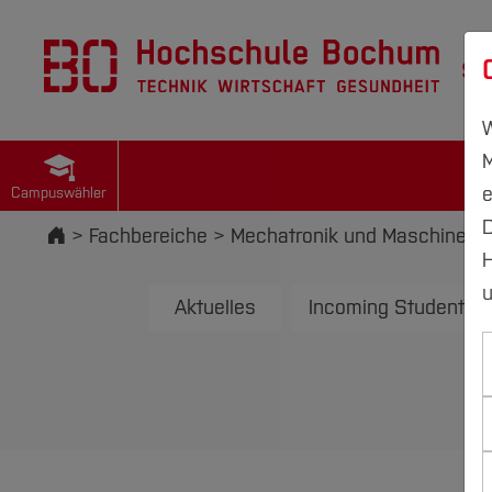
St
W
M
e
Campuswähler
D
Startseite
Fachbereiche
Mechatronik und Maschinenb
H
u
Aktuelles
Incoming Students