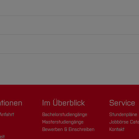
Master
ERASMUS
Doppelabschlu
✖
✖
✔ (Bachelor)
chelor
Master
ERASMUS
Doppelab
, Deutsch
✖
✔
✖
✔
✖
✖
Bachelor
Master
ERASMUS
Dop
✔
✖
✔
✖
Bachelor
Master
ERASMUS+
Do
✔
X
X
X
✔
✖
✔
✖
ationen
Im Überblick
Service
Anfahrt
Bachelorstudiengänge
Stundenpläne
Masterstudiengänge
Jobbörse Cata
Bewerben & Einschreiben
Kontakt
eit