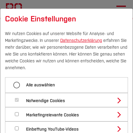
Cookie Einstellungen
Startseite
Fachbereiche
Mechatronik und Maschinenbau
Team
Team
Wir nutzen Cookies auf unserer Website für Analyse- und
Marketingzwecke. In unserer
Datenschutzerklärung
erfahren Sie
mehr darüber, wie wir personenbezogene Daten verarbeiten und
Prof. Dr.-Ing. Ralph Lindken
wie Sie uns kontaktieren können. Hier können Sie genau sehen
Campus
Personen
DE
|
EN
Quicklinks
welche Cookies wir nutzen und können entscheiden, welche Sie
Lehr-/Fachgebiet:
annehmen.
Studium
Strömungsmechanik
Alle auswählen
Studienangebote
Strömungsmaschinen
Forschung & Transfer
Notwendige Cookies
Vor dem Studium
Bachelorstudiengänge
Aktivitäten
Profil
Nachhaltigkeit
Masterstudiengänge
Marketingrelevante Cookies
Im Studium
Bewerben & Einschreiben
Beratung & Förderung
Forschungs- und Transferprofil
Schwerpunkte
Nachhaltigkeit studieren
Bewerbungsportal
International
Aktivitäten an der Hochschule
Nach dem Studium
Studienbüros und Prüfungen
Einbettung YouTube-Videos
Schwerpunkte (FuT)
Förderinformation und Antragsberatung