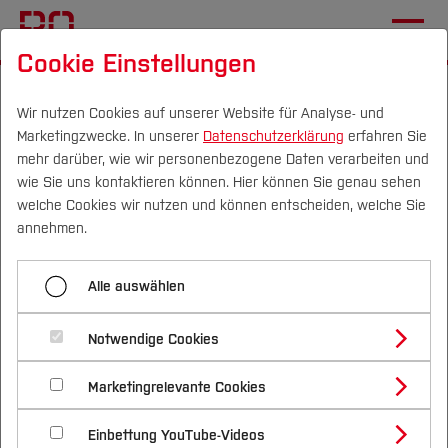
Cookie Einstellungen
Startseite
Fachbereiche
Mechatronik und Maschinenbau
International
Wir nutzen Cookies auf unserer Website für Analyse- und
Marketingzwecke. In unserer
Datenschutzerklärung
erfahren Sie
Aktuelles
mehr darüber, wie wir personenbezogene Daten verarbeiten und
wie Sie uns kontaktieren können. Hier können Sie genau sehen
Campus
Personen
DE
|
EN
Quicklinks
welche Cookies wir nutzen und können entscheiden, welche Sie
Menü aufklappen
annehmen.
Studium
Aktuelles
Alle auswählen
Studienangebote
Aktuelles
Forschung & Transfer
Incoming Students
Notwendige Cookies
Vor dem Studium
Bachelorstudiengänge
Outgoing Students
Profil
Nachhaltigkeit
Forschung erleben. In Kanada:
Masterstudiengänge
Marketingrelevante Cookies
Im Studium
Bewerben & Einschreiben
Beratung & Förderung
Forschungs- und Transferprofil
Jetzt für RISE Worldwide bewerben
Internationale Partnerhochschulen
Schwerpunkte
Nachhaltigkeit studieren
Bewerbungsportal
International
Nach dem Studium
Studienbüros und Prüfungen
Einbettung YouTube-Videos
Schwerpunkte (FuT)
Förderinformation und Antragsberatung