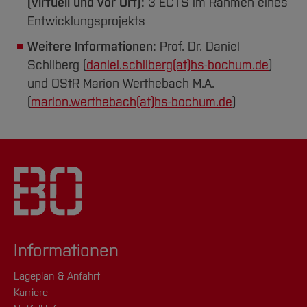
(virtuell und vor Ort):
3 ECTS im Rahmen eines
Entwicklungsprojekts
Weitere Informationen:
Prof. Dr. Daniel
Schilberg (
daniel.schilberg(at)hs-bochum.de
)
und OStR Marion Werthebach M.A.
(
marion.werthebach(at)hs-bochum.de
)
Informationen
Lageplan & Anfahrt
Karriere