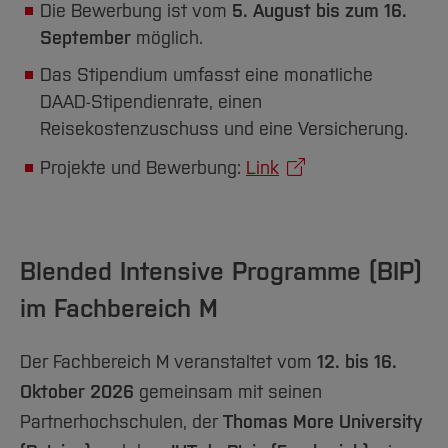
Team und Labore
Amtliche Bekanntmachungen
Studiengänge
Die Bewerbung ist vom
Forschung und Projekte
5. August bis zum 16.
Familiengerechte Hochschule
Aktuelles
Hochschulbibliothek
Arbeiten im FB G
September
möglich.
Notfall-Infos
Studieninteressierte
International
Gleichstellung
Studium
Hochschulkommunikation
Das Stipendium umfasst eine monatliche
BO Shop
Team
Diskriminierungsfreie Hochschule
Fachgruppen
International Office
DAAD-Stipendienrate, einen
Service
Vertretungen
Forschung und Entwicklung
Medienzentrum
Reisekostenzuschuss und eine Versicherung.
Wahlen
International
qed-Stiftung
Projekte und Bewerbung:
Link
Team
Zentrale Studienberatung
Service
Blended Intensive Programme (BIP)
im Fachbereich M
Der Fachbereich M veranstaltet vom
12. bis 16.
Oktober 2026
gemeinsam mit seinen
Partnerhochschulen, der
Thomas More University