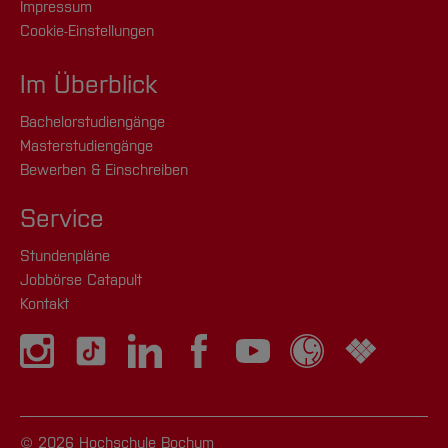
Impressum
Tim
Cookie-Einstellungen
Richard
Im Überblick
Techno India Group
Maschinenbau
Prof. Dr.
and Sister Nivedita
Claudia
Bachelorstudiengänge
University
, Kolkata
Frohn-
Masterstudiengänge
Schauf
Bewerben & Einschreiben
Mechatronik
Prof. Dr.
Service
Tim
Richard
Stundenpläne
Jobbörse Catapult
Kontakt
[Inhalt zuklappen]
© 2026 Hochschule Bochum