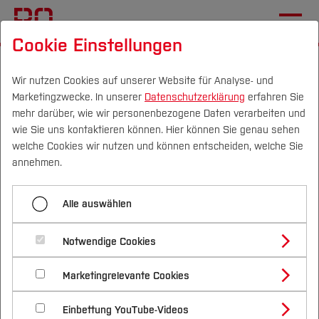
Cookie Einstellungen
Startseite
Fachbereiche
Mechatronik und Maschinenbau
International
Wir nutzen Cookies auf unserer Website für Analyse- und
Marketingzwecke. In unserer
Datenschutzerklärung
erfahren Sie
Internationale Konsortien
mehr darüber, wie wir personenbezogene Daten verarbeiten und
wie Sie uns kontaktieren können. Hier können Sie genau sehen
Campus
Personen
DE
|
EN
Quicklinks
welche Cookies wir nutzen und können entscheiden, welche Sie
Menü aufklappen
annehmen.
Studium
Aktuelles
Alle auswählen
Studienangebote
Konsortien mit
Forschung & Transfer
Incoming Students
Notwendige Cookies
internationalen
Vor dem Studium
Bachelorstudiengänge
Outgoing Students
Profil
Nachhaltigkeit
Hochschulen
Masterstudiengänge
Marketingrelevante Cookies
Im Studium
Bewerben & Einschreiben
Beratung & Förderung
Forschungs- und Transferprofil
Internationale Partnerhochschulen
Schwerpunkte
Nachhaltigkeit studieren
Bewerbungsportal
International
Nach dem Studium
Studienbüros und Prüfungen
Einbettung YouTube-Videos
Schwerpunkte (FuT)
Der Fachbereich Mechatronik und Maschinenbau
Förderinformation und Antragsberatung