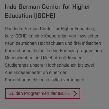
Superiores de
Schauf
Indo German Center for Higher
Monterrey
Education (IGCHE)
Mechatronik
Prof. Dr.
Wirtschaftsingenieurwesen
Daniel
Das Indo German Center for Higher Education,
Schilberg
kurz IGCHE, ist eine Kooperation von inzwischen
neun deutschen Hochschulen und drei indischen
[Inhalt zuklappen]
[Inhalt zuklappen]
Partnerhochschulen. In den Bachelorprogrammen
Maschinenbau und Mechatronik können
Studierende unserer Hochschule ein bis zwei
Auslandssemester an einer der
Partnerhochschulen in Indien verbringen.
Zu den Programmen der IGCHE