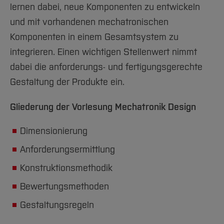
Team und Labore
Amtliche Bekanntmachungen
Studiengänge
Forschung und Projekte
Familiengerechte Hochschule
lernen dabei, neue Komponenten zu entwickeln
Aktuelles
Hochschulbibliothek
Arbeiten im FB G
Notfall-Infos
und mit vorhandenen mechatronischen
Studieninteressierte
International
Gleichstellung
Studium
Hochschulkommunikation
Komponenten in einem Gesamtsystem zu
BO Shop
Team
Diskriminierungsfreie Hochschule
Fachgruppen
International Office
integrieren. Einen wichtigen Stellenwert nimmt
Service
Vertretungen
Forschung und Entwicklung
Medienzentrum
dabei die anforderungs- und fertigungsgerechte
Wahlen
International
qed-Stiftung
Gestaltung der Produkte ein.
Team
Zentrale Studienberatung
Gliederung der Vorlesung Mechatronik Design
Service
Dimensionierung
Anforderungsermittlung
Konstruktionsmethodik
Bewertungsmethoden
Gestaltungsregeln