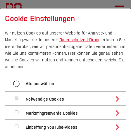
Cookie Einstellungen
Startseite
Fachbereiche
Mechatronik und Maschinenbau
Einrichtungen
Wir nutzen Cookies auf unserer Website für Analyse- und
Marketingzwecke. In unserer
Datenschutzerklärung
erfahren Sie
mehr darüber, wie wir personenbezogene Daten verarbeiten und
wie Sie uns kontaktieren können. Hier können Sie genau sehen
Campus
Personen
DE
|
EN
Quicklinks
welche Cookies wir nutzen und können entscheiden, welche Sie
Lehrveranstaltung Mechatronik
annehmen.
Design
Studium
Alle auswählen
Findet erst wieder im Wintersemester 2026/27
Studienangebote
Forschung & Transfer
statt!
Notwendige Cookies
Vor dem Studium
Bachelorstudiengänge
Profil
Link zum zentralen Moodlekurs des
Nachhaltigkeit
Masterstudiengänge
Marketingrelevante Cookies
Im Studium
Bewerben & Einschreiben
Fachbereiches mit Informationen zu Start der
Beratung & Förderung
Forschungs- und Transferprofil
Schwerpunkte
Veranstaltungen und
Nachhaltigkeit studieren
Bewerbungsportal
International
Nach dem Studium
Studienbüros und Prüfungen
Einbettung YouTube-Videos
Schwerpunkte (FuT)
Förderinformation und Antragsberatung