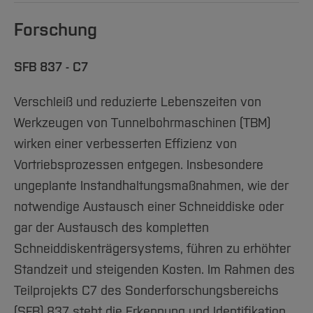
Team und Labore
Amtliche Bekanntmachungen
Studiengänge
Forschung und Projekte
Familiengerechte Hochschule
Aktuelles
Hochschulbibliothek
Arbeiten im FB G
Forschung
Notfall-Infos
Studieninteressierte
International
Gleichstellung
Studium
Hochschulkommunikation
BO Shop
Team
Diskriminierungsfreie Hochschule
Fachgruppen
International Office
SFB 837 - C7
Service
Vertretungen
Forschung und Entwicklung
Medienzentrum
Verschleiß und reduzierte Lebenszeiten von
Wahlen
International
qed-Stiftung
Werkzeugen von Tunnelbohrmaschinen (TBM)
Team
Zentrale Studienberatung
wirken einer verbesserten Effizienz von
Service
Vortriebsprozessen entgegen. Insbesondere
ungeplante Instandhaltungsmaßnahmen, wie der
notwendige Austausch einer Schneiddiske oder
gar der Austausch des kompletten
Schneiddiskenträgersystems, führen zu erhöhter
Standzeit und steigenden Kosten. Im Rahmen des
Teilprojekts C7 des Sonderforschungsbereichs
(SFB) 837 steht die Erkennung und Identifikation