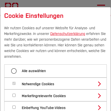
Cookie Einstellungen
Startseite
Fachbereiche
Mechatronik und Maschinenbau
Team
Team
Wir nutzen Cookies auf unserer Website für Analyse- und
Marketingzwecke. In unserer
Datenschutzerklärung
erfahren Sie
mehr darüber, wie wir personenbezogene Daten verarbeiten und
M.Sc. Sebastian Priebe
wie Sie uns kontaktieren können. Hier können Sie genau sehen
Campus
Personen
DE
|
EN
Quicklinks
welche Cookies wir nutzen und können entscheiden, welche Sie
M. Sc. Geophysik
annehmen.
Wissenschaftlicher Mitarbeiter in der AG Mueller
Studium
am Institut für Mechanik der Hochschule Bochum
Alle auswählen
Studienangebote
Forschung & Transfer
Notwendige Cookies
Institut für Mechanik
AG Mueller
Vor dem Studium
Bachelorstudiengänge
Profil
Nachhaltigkeit
Masterstudiengänge
Marketingrelevante Cookies
Im Studium
Bewerben & Einschreiben
Betreute Lehrveranstaltungen:
Beratung & Förderung
Forschungs- und Transferprofil
Schwerpunkte
Nachhaltigkeit studieren
Bewerbungsportal
International
Nach dem Studium
Studienbüros und Prüfungen
Einbettung YouTube-Videos
Schwerpunkte (FuT)
Förderinformation und Antragsberatung