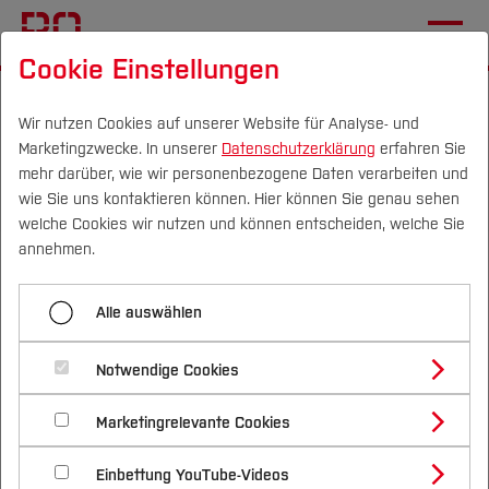
Cookie Einstellungen
Startseite
Fachbereiche
Wirtschaft
Studium
IBM
Wir nutzen Cookies auf unserer Website für Analyse- und
Marketingzwecke. In unserer
Datenschutzerklärung
erfahren Sie
Menü aufklappen
mehr darüber, wie wir personenbezogene Daten verarbeiten und
wie Sie uns kontaktieren können. Hier können Sie genau sehen
Campus
Personen
DE
|
EN
Quicklinks
welche Cookies wir nutzen und können entscheiden, welche Sie
BWL
annehmen.
Studium
International Business and
IBM
Alle auswählen
Management
Studienangebote
WIng
Forschung & Transfer
Notwendige Cookies
Vor dem Studium
Bachelorstudiengänge
BWL-Verbund
Profil
Nachhaltigkeit
Masterstudiengänge
Marketingrelevante Cookies
Im Studium
Bewerben & Einschreiben
Informationen für
WirtIng-Verbund
Beratung & Förderung
Forschungs- und Transferprofil
Schwerpunkte
Nachhaltigkeit studieren
Bewerbungsportal
International
Nach dem Studium
Studienbüros und Prüfungen
Studieninteressenten
Einbettung YouTube-Videos
Schwerpunkte (FuT)
Förderinformation und Antragsberatung