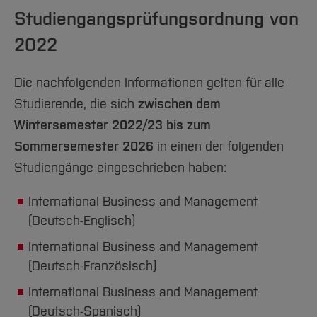
Team und Labore
Amtliche Bekanntmachungen
Studiengänge
Forschung und Projekte
Familiengerechte Hochschule
Aktuelles
Hochschulbibliothek
Studiengangsprüfungsordnung von
Arbeiten im FB G
Notfall-Infos
Studieninteressierte
International
Gleichstellung
Studium
Hochschulkommunikation
2022
BO Shop
Team
Diskriminierungsfreie Hochschule
Fachgruppen
International Office
Service
Vertretungen
Die nachfolgenden Informationen gelten für alle
Forschung und Entwicklung
Medienzentrum
Studierende, die sich
zwischen dem
Wahlen
International
qed-Stiftung
Wintersemester 2022/23 bis zum
Team
Zentrale Studienberatung
Sommersemester 2026
in einen der folgenden
Service
Studiengänge eingeschrieben haben:
International Business and Management
(Deutsch-Englisch)
International Business and Management
(Deutsch-Französisch)
International Business and Management
(Deutsch-Spanisch)