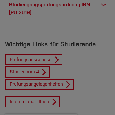
Studiengangsprüfungsordnung IBM
(PO 2019)
PDF
507 KB
IBM Studiengangsprüfungsordnung
vom 07.10.2019
Wichtige Links für Studierende
PDF
162 KB
Ordnung zum Auslandspraktikum
Prüfungsausschuss
Studienbüro 4
PNG
78 KB
Studienverlaufsplan_IBM_PO_2019
Prüfungsangelegenheiten
PDF
47 KB
Letztmalige_Prüfungstermine_IBM_PO2019
International Office
PDF
1 MB