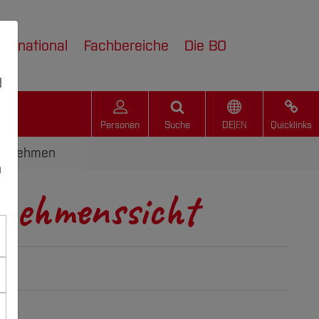
nternational
Fachbereiche
Die BO
d
Personen
Suche
DE
|
EN
Quicklinks
ternehmen
n
rnehmenssicht
 Fachhochschulreife (schulischer und