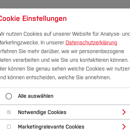
Cookie Einstellungen
udium
Forschung & Transfer
Nachhaltigkeit
I
ir nutzen Cookies auf unserer Website für Analyse- un
arketingzwecke. In unserer
Datenschutzerklärung
rfahren Sie mehr darüber, wie wir personenbezogene
aten verarbeiten und wie Sie uns kontaktieren können.
ration
Kooperatives Studium
Informationen für Un
ier können Sie genau sehen welche Cookies wir nutze
nd können entscheiden, welche Sie annehmen.
ven Studium aus Unte
Alle auswählen
erende mitbringen?
Notwendige Cookies
 die nötige Hochschulzugangsberechtigung [Abitur oder
ber*innen?
Marketingrelevante Cookies