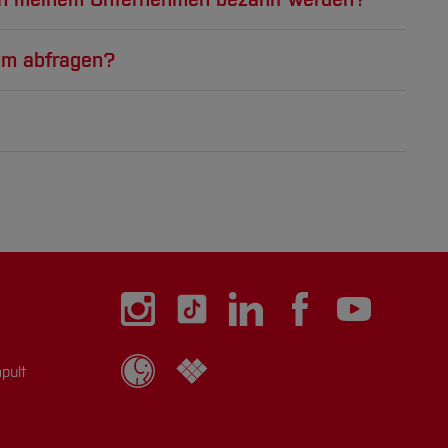
nformationen finden sie z.B. auf den
ver.di-
[Inhalt zuklappen]
ium abfragen?
tigung als Werksstudent*in oder als
[Inhalt zuklappen]
dierenden keine Daten an Dritte weitergeben.
ausgehandelt werden z. B. bzgl. des
[Inhalt zuklappen]
nd Entwicklungsprojekte, Drittmittel, Nutzung
[Inhalt zuklappen]
[Inhalt zuklappen]
pult