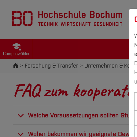
St
W
M
e
Campuswähler
D
Startseite
Forschung & Transfer
Unternehmen & Koope
H
u
FAQ zum kooperati
Welche Voraussetzungen sollten Studi
Die kooperativ Studierenden müssen über
Woher bekommen wir geeignete Bewer
praktischer Teil)] verfügen.