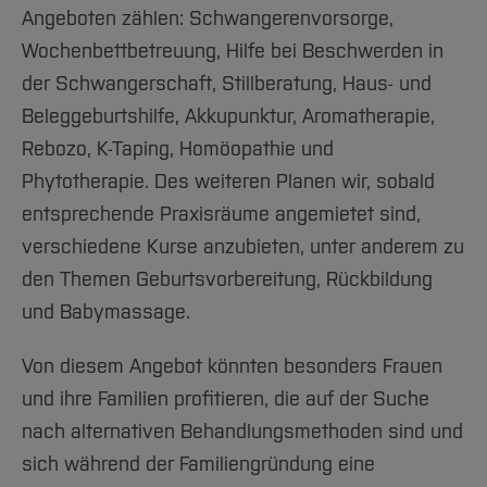
Team und Labore
Amtliche Bekanntmachungen
Studiengänge
Forschung und Projekte
Familiengerechte Hochschule
Aktuelles
Angeboten zählen: Schwangerenvorsorge,
Hochschulbibliothek
Arbeiten im FB G
Notfall-Infos
Katharina Losekamm
Studieninteressierte
International
Wochenbettbetreuung, Hilfe bei Beschwerden in
Gleichstellung
Studium
Hochschulkommunikation
BO Shop
der Schwangerschaft, Stillberatung, Haus- und
Team
Diskriminierungsfreie Hochschule
Fachgruppen
International Office
Helene Abdinghoff
Beleggeburtshilfe, Akkupunktur, Aromatherapie,
Service
Vertretungen
Forschung und Entwicklung
Medienzentrum
Laura Öner
Rebozo, K-Taping, Homöopathie und
Wahlen
International
qed-Stiftung
Phytotherapie. Des weiteren Planen wir, sobald
Anita Wallow
Team
Zentrale Studienberatung
entsprechende Praxisräume angemietet sind,
Service
verschiedene Kurse anzubieten, unter anderem zu
Ann-Katrin Flüss
den Themen Geburtsvorbereitung, Rückbildung
Vanessa Flieger, László & Dominik Lempner
und Babymassage.
Alexander Föll und Igor Merker
Von diesem Angebot könnten besonders Frauen
Marleen Weichler
und ihre Familien profitieren, die auf der Suche
nach alternativen Behandlungsmethoden sind und
Melinda Gnass
sich während der Familiengründung eine