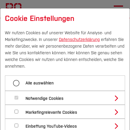
Cookie Einstellungen
Startseite
Forschung & Transfer
Gründung & Start-up
Gründungsportraits
Helene Abdinghoff
Wir nutzen Cookies auf unserer Website für Analyse- und
Marketingzwecke. In unserer
Datenschutzerklärung
erfahren Sie
mehr darüber, wie wir personenbezogene Daten verarbeiten und
wie Sie uns kontaktieren können. Hier können Sie genau sehen
Menü aufklappen
Campus
Personen
DE
|
EN
Quicklinks
welche Cookies wir nutzen und können entscheiden, welche Sie
annehmen.
Andrea Kapenda
Studium
Helene Abdinghoff
Alle auswählen
Anne Stawiarski
Studienangebote
Forschung & Transfer
Joline Niewöhner
Notwendige Cookies
Ganzheitliche Hebammenbetreuung
Vor dem Studium
Bachelorstudiengänge
Profil
Nachhaltigkeit
Masterstudiengänge
mit Herz und Naturverstand
Josefine Rose Habermehl
Marketingrelevante Cookies
Im Studium
Bewerben & Einschreiben
Beratung & Förderung
Forschungs- und Transferprofil
Schwerpunkte
Nachhaltigkeit studieren
Bewerbungsportal
International
Nach dem Studium
Studienbüros und Prüfungen
Linda Theune
Einbettung YouTube-Videos
Schwerpunkte (FuT)
Helene studiert im 7. Semester dual
Förderinformation und Antragsberatung