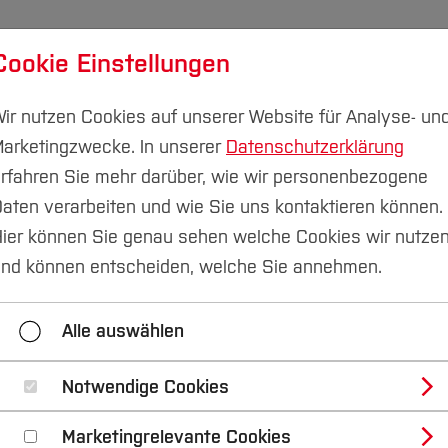
Cookie Einstellungen
udium
Forschung & Transfer
Nachhaltigkeit
I
ir nutzen Cookies auf unserer Website für Analyse- un
arketingzwecke. In unserer
Datenschutzerklärung
rfahren Sie mehr darüber, wie wir personenbezogene
aten verarbeiten und wie Sie uns kontaktieren können.
Gründungsportraits
Lenka Mildner
ier können Sie genau sehen welche Cookies wir nutze
nd können entscheiden, welche Sie annehmen.
Niewöhner
Josefine Rose Habermehl
Linda The
Alle auswählen
study
Laurelle Lucrece
Sally Nkrumah
Jes
Laura Öner
Anita Wallow
Ann-Katrin Flüss
Notwendige Cookies
Marketingrelevante Cookies
eichler
Melinda Gnass
Lenka Mildner
sust