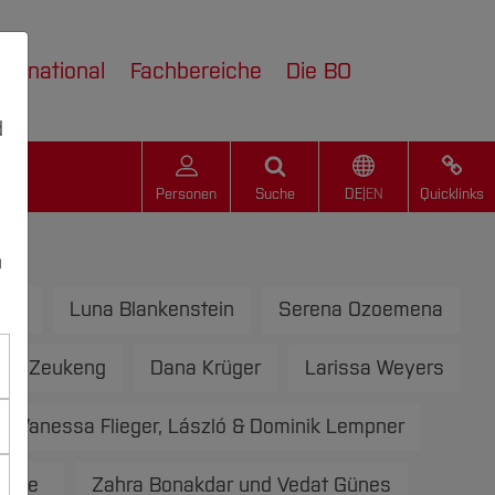
nternational
Fachbereiche
Die BO
d
Personen
Suche
DE
|
EN
Quicklinks
n
une
Luna Blankenstein
Serena Ozoemena
sie Zeukeng
Dana Krüger
Larissa Weyers
Vanessa Flieger, László & Dominik Lempner
alive
Zahra Bonakdar und Vedat Günes