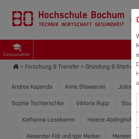
St
W
M
e
Campuswähler
D
Startseite
Forschung & Transfer
Gründung & Start-up
H
u
Andrea Kapenda
Anne Stawiarski
Joline 
Sophia Tschierschke
Viktoria Rupp
Sound
Katharina Losekamm
Helene Abdinghoff
Alexander Föll und Igor Merker
Marleen W