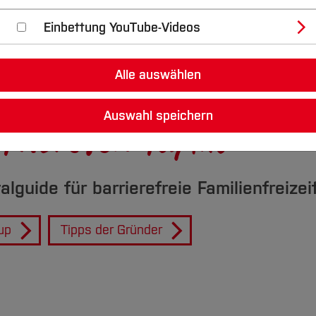
Einbettung YouTube-Videos
semasquare
Alle auswählen
Auswahl speichern
Thorsten Taplik
lguide für barrierefreie Familienfreizei
up
Tipps der Gründer