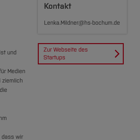
Kontakt
Lenka.Mildner@hs-bochum.de
Zur Webseite des
ist und
Startups
für Medien
 ziemlich
die
amm
 dass wir