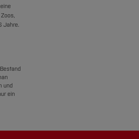
 eine
 Zoos,
6 Jahre.
 Bestand
man
n und
ur ein