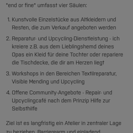
Lenka Mildner
"end or fine" umfasst vier Säulen:
sustalive
Kunstvolle Einzelstücke aus Altkleidern und
Resten, die zum Verkauf angeboten werden
Zahra Bonakdar und Vedat Günes
Reparatur- und Upcycling-Dienstleistung - ich
semasquare
kreiere z.B. aus dem Lieblingshemd deines
Opas ein Kleid für deine Tochter oder repariere
die Tischdecke, die dir am Herzen liegt
Workshops in den Bereichen Textilreparatur,
Visible Mending und Upcycling
Offene Community-Angebote - Repair- und
Upcyclingcafé nach dem Prinzip Hilfe zur
Selbsthilfe
Ziel ist es langfristig ein Atelier in zentraler Lage
zu beziehen. Barrierearm und einladend.