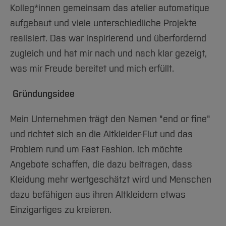
Team und Labore
Amtliche Bekanntmachungen
Studiengänge
Forschung und Projekte
Familiengerechte Hochschule
Aktuelles
Kolleg*innen gemeinsam das atelier automatique
Hochschulbibliothek
Arbeiten im FB G
Notfall-Infos
Katharina Losekamm
Studieninteressierte
International
aufgebaut und viele unterschiedliche Projekte
Gleichstellung
Studium
Hochschulkommunikation
BO Shop
realisiert. Das war inspirierend und überfordernd
Team
Diskriminierungsfreie Hochschule
Fachgruppen
International Office
Helene Abdinghoff
zugleich und hat mir nach und nach klar gezeigt,
Service
Vertretungen
Forschung und Entwicklung
Medienzentrum
Laura Öner
was mir Freude bereitet und mich erfüllt.
Wahlen
International
qed-Stiftung
Anita Wallow
Team
Gründungsidee
Zentrale Studienberatung
Service
Ann-Katrin Flüss
Mein Unternehmen trägt den Namen "end or fine"
und richtet sich an die Altkleider-Flut und das
Vanessa Flieger, László & Dominik Lempner
Problem rund um Fast Fashion. Ich möchte
Alexander Föll und Igor Merker
Angebote schaffen, die dazu beitragen, dass
Kleidung mehr wertgeschätzt wird und Menschen
Marleen Weichler
dazu befähigen aus ihren Altkleidern etwas
Melinda Gnass
Einzigartiges zu kreieren.