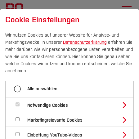
Cookie Einstellungen
Startseite
Forschung & Transfer
Gründung & Start-up
Gründungsportraits
Josefine Rose Habermehl
Wir nutzen Cookies auf unserer Website für Analyse- und
Marketingzwecke. In unserer
Datenschutzerklärung
erfahren Sie
mehr darüber, wie wir personenbezogene Daten verarbeiten und
wie Sie uns kontaktieren können. Hier können Sie genau sehen
Menü aufklappen
Campus
Personen
DE
|
EN
Quicklinks
welche Cookies wir nutzen und können entscheiden, welche Sie
annehmen.
Andrea Kapenda
Studium
Josefine Rose Habermehl
Alle auswählen
Anne Stawiarski
Studienangebote
Forschung & Transfer
Joline Niewöhner
Notwendige Cookies
Vor dem Studium
Bachelorstudiengänge
Profil
Nachhaltigkeit
Masterstudiengänge
Josefine Rose Habermehl
Marketingrelevante Cookies
Im Studium
Bewerben & Einschreiben
Beratung & Förderung
Forschungs- und Transferprofil
Schwerpunkte
Nachhaltigkeit studieren
Bewerbungsportal
International
Nach dem Studium
Studienbüros und Prüfungen
Linda Theune
Einbettung YouTube-Videos
Schwerpunkte (FuT)
Förderinformation und Antragsberatung