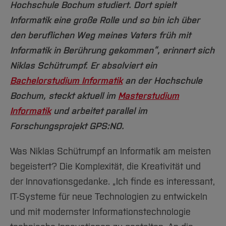
Team und Labore
Amtliche Bekanntmachungen
Studiengänge
Hochschule Bochum studiert. Dort spielt
Forschung und Projekte
Familiengerechte Hochschule
Aktuelles
Hochschulbibliothek
Arbeiten im FB G
Informatik eine große Rolle und so bin ich über
Notfall-Infos
Studieninteressierte
International
Gleichstellung
Studium
Hochschulkommunikation
den beruflichen Weg meines Vaters früh mit
BO Shop
Team
Diskriminierungsfreie Hochschule
Fachgruppen
International Office
Informatik in Berührung gekommen“, erinnert sich
Service
Vertretungen
Forschung und Entwicklung
Medienzentrum
Niklas Schütrumpf. Er absolviert ein
Wahlen
International
qed-Stiftung
Bachelorstudium Informatik
an der Hochschule
Team
Zentrale Studienberatung
Bochum, steckt aktuell im
Masterstudium
Service
Informatik
und arbeitet parallel im
Forschungsprojekt GPS:NO.
Was Niklas Schütrumpf an Informatik am meisten
begeistert? Die Komplexität, die Kreativität und
der Innovationsgedanke. „Ich finde es interessant,
IT-Systeme für neue Technologien zu entwickeln
und mit modernster Informationstechnologie