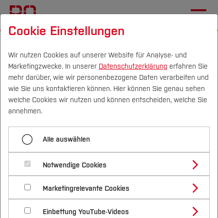
Cookie Einstellungen
Wir nutzen Cookies auf unserer Website für Analyse- und
IT-Systeme für neue
Marketingzwecke. In unserer
Datenschutzerklärung
erfahren Sie
Technologien entwickeln
mehr darüber, wie wir personenbezogene Daten verarbeiten und
wie Sie uns kontaktieren können. Hier können Sie genau sehen
Campus
Personen
DE
|
EN
Quicklinks
welche Cookies wir nutzen und können entscheiden, welche Sie
27.03.2025
Magazin
annehmen.
Studium
Niklas Schütrumpf studiert
Alle auswählen
Informatik und forscht im Projekt
Studienangebote
Forschung & Transfer
Notwendige Cookies
Vor dem Studium
Bachelorstudiengänge
GPS:NO.
Profil
Nachhaltigkeit
Masterstudiengänge
Marketingrelevante Cookies
Im Studium
Bewerben & Einschreiben
Beratung & Förderung
Forschungs- und Transferprofil
Schwerpunkte
Nachhaltigkeit studieren
Bewerbungsportal
International
Nach dem Studium
Studienbüros und Prüfungen
Einbettung YouTube-Videos
Schwerpunkte (FuT)
Förderinformation und Antragsberatung