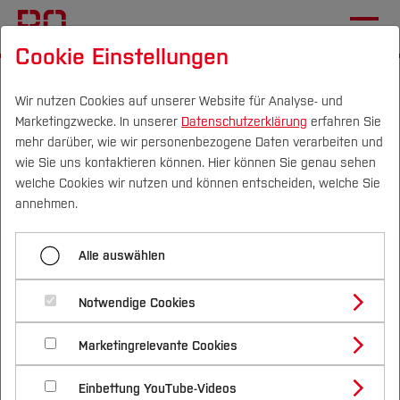
Cookie Einstellungen
Startseite
[...]
Einrichtungen (FuT)
AKIS Ruhr
Forschung und Transfer
Wir nutzen Cookies auf unserer Website für Analyse- und
Marketingzwecke. In unserer
Datenschutzerklärung
erfahren Sie
Green and Trustworthy AI
mehr darüber, wie wir personenbezogene Daten verarbeiten und
wie Sie uns kontaktieren können. Hier können Sie genau sehen
Campus
Personen
DE
|
EN
Quicklinks
welche Cookies wir nutzen und können entscheiden, welche Sie
Menü aufklappen
annehmen.
Studium
Autonomes Fahren & Intelligente Mobilität
Alle auswählen
Studienangebote
Green and Trustworthy AI
Forschung & Transfer
Data & Process Mining
Notwendige Cookies
Vor dem Studium
Bachelorstudiengänge
Educational Data Mining
Profil
Nachhaltigkeit
Masterstudiengänge
Marketingrelevante Cookies
Im Studium
Bewerben & Einschreiben
Beratung & Förderung
Forschungs- und Transferprofil
Green AI
Green and Trustworthy AI
Schwerpunkte
Nachhaltigkeit studieren
Bewerbungsportal
International
Nach dem Studium
Studienbüros und Prüfungen
Einbettung YouTube-Videos
Schwerpunkte (FuT)
Förderinformation und Antragsberatung