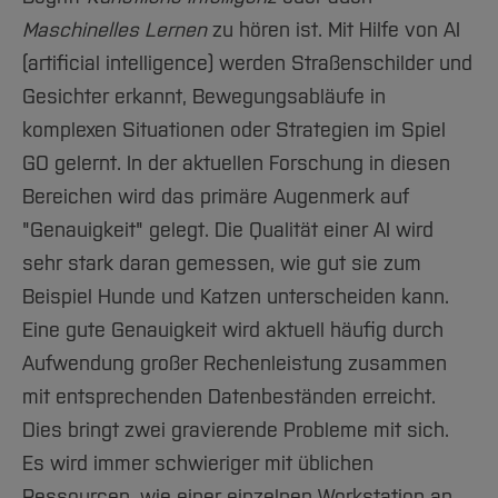
Team und Labore
Amtliche Bekanntmachungen
Studiengänge
Forschung und Projekte
Familiengerechte Hochschule
Aktuelles
Hochschulbibliothek
Maschinelles Lernen
zu hören ist. Mit Hilfe von AI
Arbeiten im FB G
Notfall-Infos
Studieninteressierte
International
Gleichstellung
Studium
Hochschulkommunikation
(artificial intelligence) werden Straßenschilder und
BO Shop
Team
Diskriminierungsfreie Hochschule
Fachgruppen
International Office
Gesichter erkannt, Bewegungsabläufe in
Service
Vertretungen
Forschung und Entwicklung
komplexen Situationen oder Strategien im Spiel
Medienzentrum
GO gelernt. In der aktuellen Forschung in diesen
Wahlen
International
qed-Stiftung
Bereichen wird das primäre Augenmerk auf
Team
Zentrale Studienberatung
"Genauigkeit" gelegt. Die Qualität einer AI wird
Service
sehr stark daran gemessen, wie gut sie zum
Beispiel Hunde und Katzen unterscheiden kann.
Eine gute Genauigkeit wird aktuell häufig durch
Aufwendung großer Rechenleistung zusammen
mit entsprechenden Datenbeständen erreicht.
Dies bringt zwei gravierende Probleme mit sich.
Es wird immer schwieriger mit üblichen
Ressourcen, wie einer einzelnen Workstation an