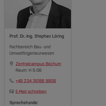
Trachte AG in Dortmund
[Inhalt zuklappen]
1998 - 2007 Wissenschaftlicher Angestellter
- Lehrstuhl für Tragkonstruktionen an der
Universität Dortmund
Prof. Dr.-Ing.
Stephan Löring
2007-2008 Professur für Massivbau an der
Fachbereich Bau- und
Hochschule Zittau/Görlitz
Umweltingenieurwesen
seit 2008 Professur für Baukonstruktion
Zentralcampus Bochum
an der Hochschule Bochum
Raum: H 5-06
+49 234 36186 9806
E-Mail schreiben
[Inhalt zuklappen]
Sprechstunde: