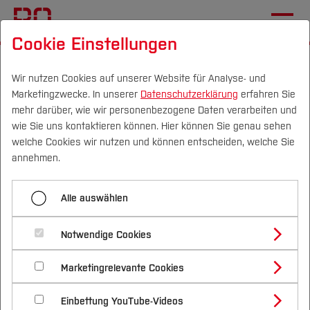
Cookie Einstellungen
Startseite
Fachbereiche
Bau- und Umweltingenieurwesen
Team
Wir nutzen Cookies auf unserer Website für Analyse- und
Marketingzwecke. In unserer
Datenschutzerklärung
erfahren Sie
mehr darüber, wie wir personenbezogene Daten verarbeiten und
Prof. Dr.-Ing. Stephan
wie Sie uns kontaktieren können. Hier können Sie genau sehen
Löring
Campus
Personen
DE
|
EN
Quicklinks
welche Cookies wir nutzen und können entscheiden, welche Sie
annehmen.
Studium
Fachgebiete: Baukonstruktion, Mauerwerksbau,
Alle auswählen
Bauen im Bestand
Studienangebote
Forschung & Transfer
Notwendige Cookies
Vor dem Studium
Bachelorstudiengänge
Profil
Nachhaltigkeit
Lehre
Masterstudiengänge
Marketingrelevante Cookies
Im Studium
Bewerben & Einschreiben
Beratung & Förderung
Forschungs- und Transferprofil
Schwerpunkte
Nachhaltigkeit studieren
Bewerbungsportal
International
Nach dem Studium
Studienbüros und Prüfungen
Einbettung YouTube-Videos
Schwerpunkte (FuT)
Förderinformation und Antragsberatung