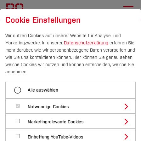
Cookie Einstellungen
Startseite
Fachbereiche
Elektrotechnik und Informatik
Team
Alle Personen
Wir nutzen Cookies auf unserer Website für Analyse- und
Marketingzwecke. In unserer
Datenschutzerklärung
erfahren Sie
mehr darüber, wie wir personenbezogene Daten verarbeiten und
Lisa Kränke, M.A.
wie Sie uns kontaktieren können. Hier können Sie genau sehen
Campus
Personen
DE
|
EN
Quicklinks
welche Cookies wir nutzen und können entscheiden, welche Sie
Studiengangskoordinatorin „
Nachhaltige
annehmen.
Entwicklung
“ und „
Angewandte Nachhaltigkeit
“
Studium
Alle auswählen
Lehrkraft für besondere Aufgaben für das
Studienangebote
Forschung & Transfer
Fachgebiet "Nachhaltigkeitswissenschaftliche
Notwendige Cookies
Ansätze und Methoden"
Vor dem Studium
Bachelorstudiengänge
Profil
Nachhaltigkeit
Masterstudiengänge
Marketingrelevante Cookies
Im Studium
Bewerben & Einschreiben
Lehre
Beratung & Förderung
Forschungs- und Transferprofil
Schwerpunkte
Nachhaltigkeit studieren
Bewerbungsportal
International
Nach dem Studium
Studienbüros und Prüfungen
Einbettung YouTube-Videos
Schwerpunkte (FuT)
"Transformative Forschungspraxis" in
Förderinformation und Antragsberatung