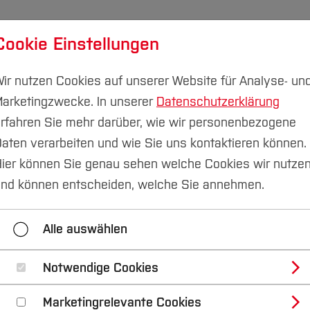
Cookie Einstellungen
udium
Forschung & Transfer
Nachhaltigkeit
I
ir nutzen Cookies auf unserer Website für Analyse- un
arketingzwecke. In unserer
Datenschutzerklärung
rfahren Sie mehr darüber, wie wir personenbezogene
aten verarbeiten und wie Sie uns kontaktieren können.
en im Fachbereich
Bachelor-Dual
Mechatronik-Studi
ier können Sie genau sehen welche Cookies wir nutze
nd können entscheiden, welche Sie annehmen.
19
Mechatronik-Studienbeginn ab WS 2019
Masc
Alle auswählen
Maschinenbau-Studienbeginn ab WS 2019
Notwendige Cookies
Marketingrelevante Cookies