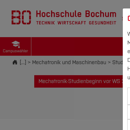
St
W
M
e
Campuswähler
D
Startseite
[...]
Mechatronik und Maschinenbau
Studier
H
u
Mechatronik-Studienbeginn vor WS 20