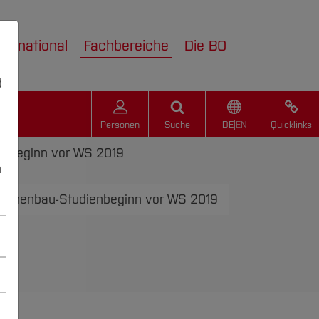
nternational
Fachbereiche
Die BO
d
Personen
Suche
DE
|
EN
Quicklinks
enbeginn vor WS 2019
n
hinenbau-Studienbeginn vor WS 2019