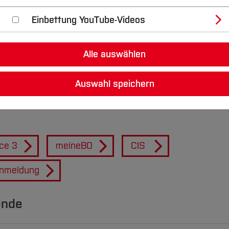
l
Einbettung YouTube-Videos
Alle auswählen
hatronik erhalten auf dieser Seite grundlegende Infor
Auswahl speichern
ce 3
meineBO
CIS
anmeldung
ende