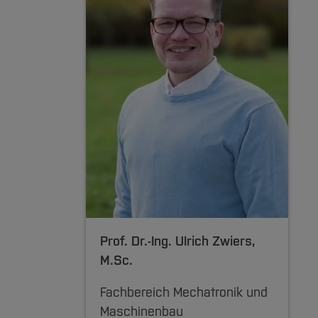
zuklappen]
he
Prof. Dr.-Ing.
Ulrich Zwiers
,
M.Sc.
ewertet
ten der
Fachbereich Mechatronik und
Maschinenbau