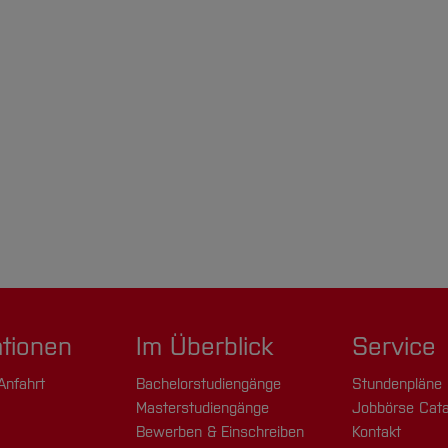
[Inhalt 
ationen
Im Überblick
Service
Anfahrt
Bachelorstudiengänge
Stundenpläne
Masterstudiengänge
Jobbörse Cata
Bewerben & Einschreiben
Kontakt