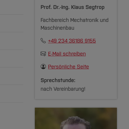
Prof. Dr.-Ing.
Klaus Segtrop
Fachbereich Mechatronik und
Maschinenbau
115 KB
+49 234 36186 9155
466 KB
E-Mail schreiben
zuklappen]
zuklappen]
Persönliche Seite
zuklappen]
Sprechstunde:
en.
nach Vereinbarung!
zuklappen]
on 8
te der
n. Der