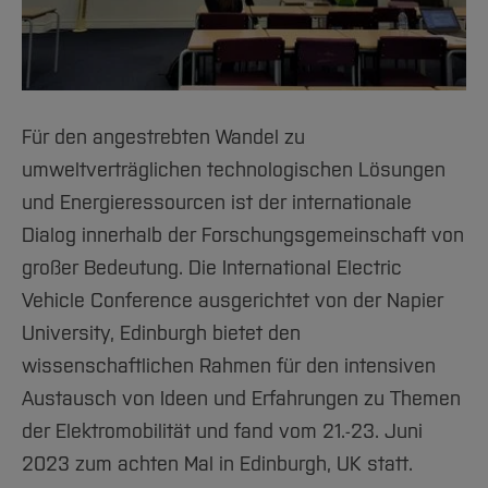
Team und Labore
Amtliche Bekanntmachungen
Studiengänge
Forschung und Projekte
Familiengerechte Hochschule
Aktuelles
Hochschulbibliothek
Arbeiten im FB G
Notfall-Infos
Studieninteressierte
International
Gleichstellung
Studium
Hochschulkommunikation
BO Shop
Team
Diskriminierungsfreie Hochschule
Fachgruppen
International Office
Service
Vertretungen
Forschung und Entwicklung
Medienzentrum
Für den angestrebten Wandel zu
Wahlen
International
qed-Stiftung
umweltverträglichen technologischen Lösungen
Team
und Energieressourcen ist der internationale
Zentrale Studienberatung
Dialog innerhalb der Forschungsgemeinschaft von
Service
großer Bedeutung. Die International Electric
Vehicle Conference ausgerichtet von der Napier
University, Edinburgh bietet den
wissenschaftlichen Rahmen für den intensiven
Austausch von Ideen und Erfahrungen zu Themen
der Elektromobilität und fand vom 21.-23. Juni
2023 zum achten Mal in Edinburgh, UK statt.