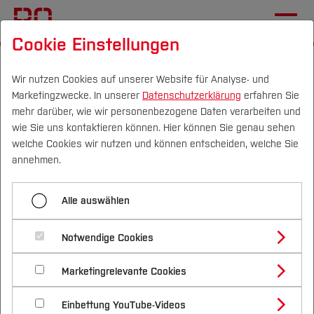
Cookie Einstellungen
Startseite
[...]
Elektrotechnik und Informatik
Fachgebiete
Wir nutzen Cookies auf unserer Website für Analyse- und
Marketingzwecke. In unserer
Datenschutzerklärung
erfahren Sie
Labor für Nachhaltigkeit in der Technik
mehr darüber, wie wir personenbezogene Daten verarbeiten und
Aktuelles
wie Sie uns kontaktieren können. Hier können Sie genau sehen
Campus
Personen
DE
|
EN
Quicklinks
welche Cookies wir nutzen und können entscheiden, welche Sie
Shared LEV’s in Subsahara-
annehmen.
Afrika
Studium
Alle auswählen
Studienangebote
Forschung & Transfer
Nachhaltige Umsetzbarkeit und gesellschaftliche
Notwendige Cookies
Akzeptanzforschung
Vor dem Studium
Bachelorstudiengänge
Profil
Nachhaltigkeit
Masterstudiengänge
Marketingrelevante Cookies
Im Studium
Bewerben & Einschreiben
Das Labor für Nachhaltigkeit in der Technik unter
Beratung & Förderung
Forschungs- und Transferprofil
Schwerpunkte
Nachhaltigkeit studieren
Bewerbungsportal
der Leitung von Prof. Dr.-Ing. Semih Severengiz
International
Nach dem Studium
Studienbüros und Prüfungen
Einbettung YouTube-Videos
Schwerpunkte (FuT)
Förderinformation und Antragsberatung