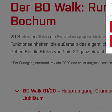
Der BO Walk: Run
Bochum
20 Stelen erzählen die Entstehungsgeschichte der
Funktionseinheiten, die außerhalb des eigentliche
Gehen Sie die Stelen von 1 bis 20 ganz einfach ab
* Der Rundgang entstand im Jahr 2020 und es ist möglich, dass die 
BO Walk 01/20 – Haupteingang: Gründu
Jubiläum
Seit 50 Jahren werden hier in Bochum ang