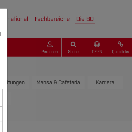
nternational
Fachbereiche
Die BO
d
Personen
Suche
DE
|
EN
Quicklinks
n
staltungen
Mensa & Cafeteria
Karriere
op