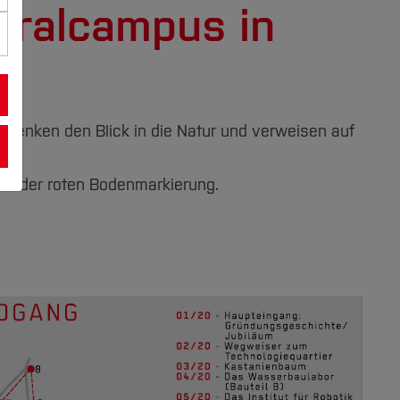
tralcampus in
lenken den Blick in die Natur und verweisen auf
 an der roten Bodenmarkierung.