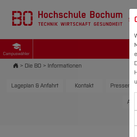
St
W
M
e
Campuswähler
D
Startseite
Die BO
Informationen
H
u
Lageplan & Anfahrt
Kontakt
Pressemitt
Amt