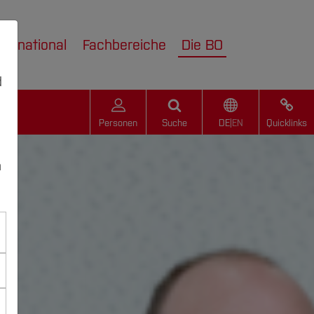
nternational
Fachbereiche
Die BO
d
Personen
Suche
DE
|
EN
Quicklinks
n