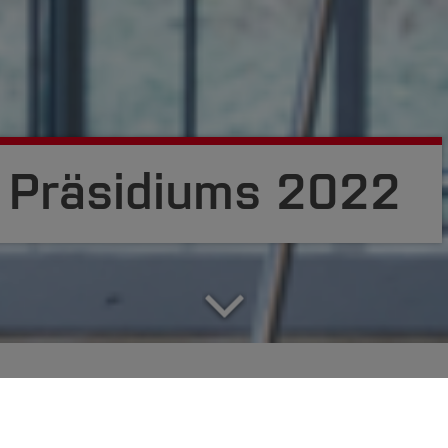
 Präsidiums 2022
ommen
Mitglieder
Sitzungstermine
Publika