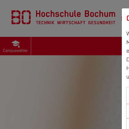
St
W
M
e
Campuswähler
D
H
u