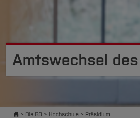
Amtswechsel des
Startseite
Die BO
Hochschule
Präsidium
Willk