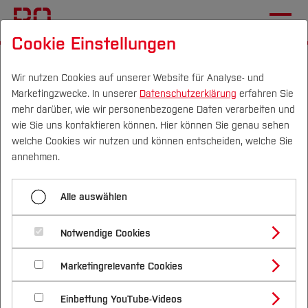
Cookie Einstellungen
Startseite
[...]
Elektrotechnik und Informatik
Studieren im Fachbereich
Wir nutzen Cookies auf unserer Website für Analyse- und
Marketingzwecke. In unserer
Datenschutzerklärung
erfahren Sie
Informationen für Studierende
PO 2026
mehr darüber, wie wir personenbezogene Daten verarbeiten und
wie Sie uns kontaktieren können. Hier können Sie genau sehen
Campus
Personen
DE
|
EN
Quicklinks
welche Cookies wir nutzen und können entscheiden, welche Sie
Menü aufklappen
annehmen.
Studium
Stundenplan
Alle auswählen
Studienangebote
Neue Prüfungsordnung
Forschung & Transfer
Digitallehre
Notwendige Cookies
2026
Vor dem Studium
Bachelorstudiengänge
Modulhandbücher
Profil
Nachhaltigkeit
Masterstudiengänge
Marketingrelevante Cookies
Im Studium
Bewerben & Einschreiben
Beratung & Förderung
Forschungs- und Transferprofil
Ansprechpartner*innen
Schwerpunkte
Nachhaltigkeit studieren
Bewerbungsportal
International
Nach dem Studium
Studienbüros und Prüfungen
Einbettung YouTube-Videos
Schwerpunkte (FuT)
Förderinformation und Antragsberatung