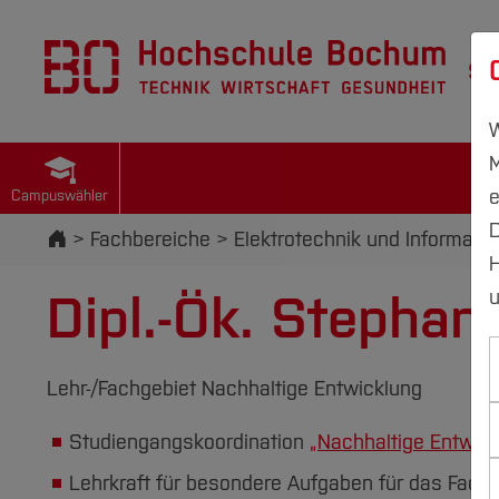
St
W
M
e
Campuswähler
D
Startseite
Fachbereiche
Elektrotechnik und Informatik
H
Dipl.-Ök. Stephan
u
Lehr-/Fachgebiet Nachhaltige Entwicklung
Studiengangskoordination
„Nachhaltige Entwick
Lehrkraft für besondere Aufgaben für das Fach