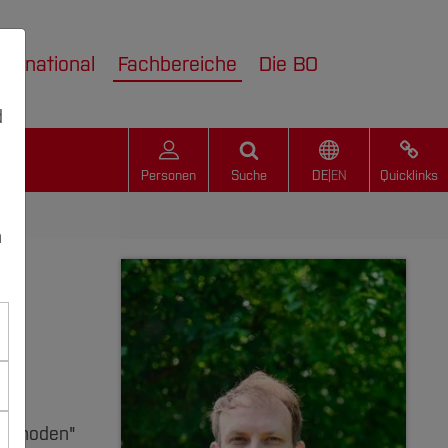
nternational
Fachbereiche
Die BO
d
Personen
Suche
DE
|
EN
Quicklinks
n
Methoden"