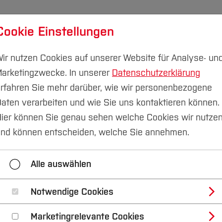
Cookie Einstellungen
udium
Forschung & Transfer
Nachhaltigkeit
I
ir nutzen Cookies auf unserer Website für Analyse- un
arketingzwecke. In unserer
Datenschutzerklärung
rfahren Sie mehr darüber, wie wir personenbezogene
aten verarbeiten und wie Sie uns kontaktieren können.
Team
Alle Personen
ier können Sie genau sehen welche Cookies wir nutze
 Wallaschkowski
nd können entscheiden, welche Sie annehmen.
Alle auswählen
Notwendige Cookies
lung“
und
„Angewandte Nachhaltigkeit“
gebiet "Nachhaltigkeitswissenschaftliche Ansätze und 
Marketingrelevante Cookies