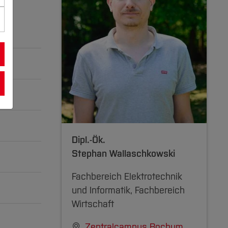
Dipl.-Ök.
ät
Stephan Wallaschkowski
nder-
ische
Fachbereich Elektrotechnik
 Bochum
und Informatik, Fachbereich
zuklappen]
ewandte
Wirtschaft
281 KB
Zentralcampus Bochum