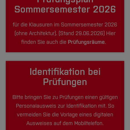
Team und Labore
Amtliche Bekanntmachungen
Studiengänge
Forschung und Projekte
Familiengerechte Hochschule
Aktuelles
Hochschulbibliothek
Sommersemester 2026
Arbeiten im FB G
Notfall-Infos
Studieninteressierte
International
Gleichstellung
Studium
Hochschulkommunikation
BO Shop
Team
Diskriminierungsfreie Hochschule
Fachgruppen
für die Klausuren im Sommersemester 2026
International Office
Service
(ohne Architektur). (Stand 29.06.2026) Hier
Vertretungen
Forschung und Entwicklung
Medienzentrum
finden Sie auch die
Prüfungsräume
.
Wahlen
International
qed-Stiftung
Team
Zentrale Studienberatung
Service
Identifikation bei
Prüfungen
Bitte bringen Sie zu Prüfungen einen gültigen
Personalausweis zur Identifikation mit. So
vermeiden Sie die Vorlage eines digitalen
Ausweises auf dem Mobiltelefon.