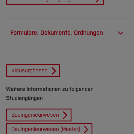
Formulare, Dokumente, Ordnungen
PDF
131 KB
Praxisphase / Gelenktes Praktikum FB
B & U
Klausurphasen
PDF
1 MB
Formular_Anerkennungsantrag_Stand_
Weitere Informationen zu folgenden
01.25_01.pdf
Studiengängen
Bauingenieurwesen
Allgemeine Formulare und Ordnungen
Bauingenieurwesen (Master)