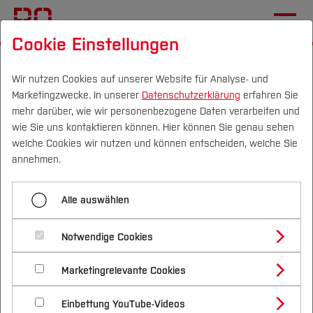
Cookie Einstellungen
Startseite
Studium
Im Studium
Studienbüros und Prüfungen
Wir nutzen Cookies auf unserer Website für Analyse- und
Marketingzwecke. In unserer
Datenschutzerklärung
erfahren Sie
Mein Studiengang
mehr darüber, wie wir personenbezogene Daten verarbeiten und
wie Sie uns kontaktieren können. Hier können Sie genau sehen
Bau- und
Campus
Personen
DE
|
EN
Quicklinks
welche Cookies wir nutzen und können entscheiden, welche Sie
Umweltingenieurwesen
annehmen.
Studium
Alle auswählen
Informationen rund um Ihre
Ansprechpersonen
,
Studienangebote
Forschung & Transfer
Prüfungen
und zur
fachspezifischen
Notwendige Cookies
Organisation
.
Vor dem Studium
Bachelorstudiengänge
Profil
Nachhaltigkeit
Masterstudiengänge
Marketingrelevante Cookies
Im Studium
Bewerben & Einschreiben
Beratung & Förderung
Forschungs- und Transferprofil
Schwerpunkte
Nachhaltigkeit studieren
Bewerbungsportal
International
Nach dem Studium
Studienbüros und Prüfungen
Einbettung YouTube-Videos
Schwerpunkte (FuT)
Förderinformation und Antragsberatung