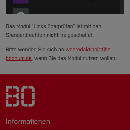
Veranstaltung
Verlaufswerkzeug: Seiten und
Seiteninhaltselemente rekonstruieren
Das Modul “Links überprüfen” ist mit den
Standardrechten
nicht
freigeschaltet.
Bitte wenden Sie sich an
webredaktion(at)
hs-
bochum.de
, wenn Sie das Modul nutzen wollen.
Informationen