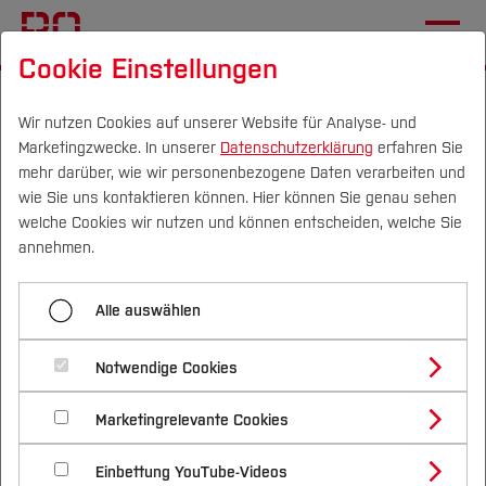
Cookie Einstellungen
Startseite
Die BO
Wichtige Einrichtungen
Hochschulkommunikation
Links prüfen
Wir nutzen Cookies auf unserer Website für Analyse- und
Marketingzwecke. In unserer
Datenschutzerklärung
erfahren Sie
mehr darüber, wie wir personenbezogene Daten verarbeiten und
wie Sie uns kontaktieren können. Hier können Sie genau sehen
Menü aufklappen
Campus
Personen
DE
|
EN
Quicklinks
welche Cookies wir nutzen und können entscheiden, welche Sie
annehmen.
Übersicht
Studium
Links prüfen
Alle auswählen
Neuerungen TYPO3 V13
Studienangebote
Forschung & Transfer
Akkordeon
Notwendige Cookies
Vor dem Studium
Bachelorstudiengänge
Profil
Nachhaltigkeit
Masterstudiengänge
Links überprüfen
Bildbühne
Marketingrelevante Cookies
Im Studium
Bewerben & Einschreiben
Beratung & Förderung
Forschungs- und Transferprofil
Schwerpunkte
Nachhaltigkeit studieren
Bewerbungsportal
International
Nach dem Studium
Studienbüros und Prüfungen
Dateilink
Einbettung YouTube-Videos
Schwerpunkte (FuT)
Modul Seitenbaum: Auswahl auf die Wurzelseite
Förderinformation und Antragsberatung