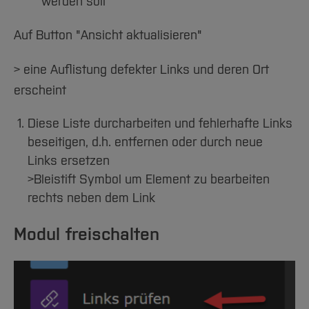
Team und Labore
werden soll
Amtliche Bekanntmachungen
Studiengänge
Forschung und Projekte
Familiengerechte Hochschule
Aktuelles
Hochschulbibliothek
Arbeiten im FB G
Notfall-Infos
Online-Formulare erstellen
Studieninteressierte
International
Gleichstellung
Studium
Auf Button "Ansicht aktualisieren"
Hochschulkommunikation
BO Shop
Team
Diskriminierungsfreie Hochschule
Fachgruppen
International Office
OpenGraph-Image
> eine Auflistung defekter Links und deren Ort
Service
Vertretungen
Forschung und Entwicklung
Medienzentrum
erscheint
Personendatenbank INTRA- / Internet
Wahlen
International
qed-Stiftung
Diese Liste durcharbeiten und fehlerhafte Links
Bilder-Richtlinie
Team
Zentrale Studienberatung
beseitigen, d.h. entfernen oder durch neue
Service
Seiteneigenschaften
Links ersetzen
>Bleistift Symbol um Element zu bearbeiten
Studien Übersicht
rechts neben dem Link
Tabellen
Modul freischalten
Logos
Überschriften