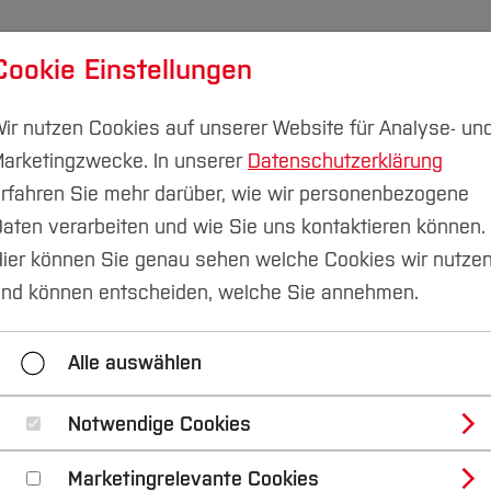
Cookie Einstellungen
udium
Forschung & Transfer
Nachhaltigkeit
I
ir nutzen Cookies auf unserer Website für Analyse- un
arketingzwecke. In unserer
Datenschutzerklärung
rfahren Sie mehr darüber, wie wir personenbezogene
aten verarbeiten und wie Sie uns kontaktieren können.
kommunikation
Neuerungen TYPO3 V13
ier können Sie genau sehen welche Cookies wir nutze
nd können entscheiden, welche Sie annehmen.
3
Akkordeon
Bildbühne
Dateilink
D
Alle auswählen
chützte Dateien
Inhalts-Slider
Links prüfen
rmulare erstellen
OpenGraph-Image
Personenda
Notwendige Cookies
Marketingrelevante Cookies
dien Übersicht
Tabellen
Logos
Übe