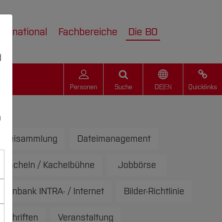
nternational
Fachbereiche
Die BO
d
Personen
Suche
DE
|
EN
Quicklinks
n
ateisammlung
Dateimanagement
Kacheln / Kachelbühne
Jobbörse
tenbank INTRA- / Internet
Bilder-Richtlinie
rschriften
Veranstaltung