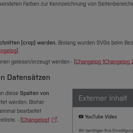
wendeten Farben zur Kennzeichnung von Seitenbereichen (
chnitten (crop) werden.
Bislang wurden SVGs beim Besc
ngelog
]
nen gelesen/erzeugt werden - [
Changelog 1
Changelog 
en Datensätzen
nn diese
Spalten von
Externer Inhalt
tet werden. Bisher
 einmal bearbeitet
YouTube Video
liste. - [
Changelog1
,
Wir benötigen Ihre Einwilligu