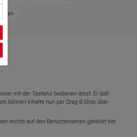
uieren
sser mit der Tastatur bedienen lässt. Er lädt
dem können Inhalte nun per Drag & Drop über
n rechts auf den Benutzernamen geklickt hat