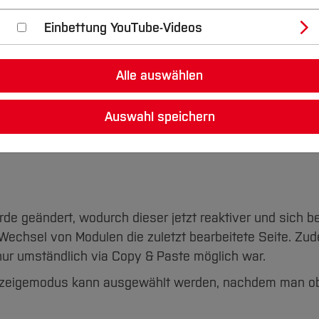
Einbettung YouTube-Videos
fswerkzeug: Seiten und Seiteninhaltselemente rekonstr
Alle auswählen
Auswahl speichern
de geändert, wodurch dieser jetzt reaktiver und sich be
Wechsel von Modulen die zuletzt bearbeitete Seite. Zu
ur umständlich via Copy & Paste möglich war.
nzeigemodus kann ausgewählt werden, nachdem man obe