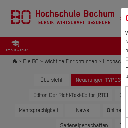
St
W
M
e
Campuswähler
D
Startseite
Die BO
Wichtige Einrichtungen
Hochschul
H
u
Übersicht
Neuerungen TYPO3 V1
Editor: Der Richt-Text-Editor (RTE)
Ges
Mehrsprachigkeit
News
Online-Fo
Seiteneigenschaften
Stu