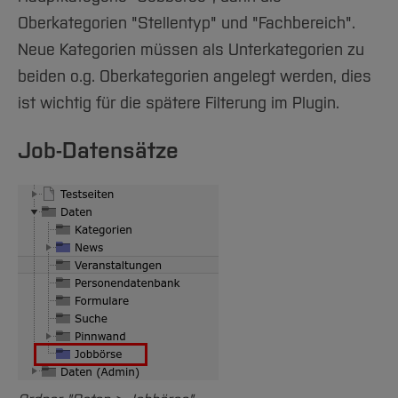
Team und Labore
Amtliche Bekanntmachungen
Studiengänge
Forschung und Projekte
Familiengerechte Hochschule
Aktuelles
Hochschulbibliothek
Oberkategorien "Stellentyp" und "Fachbereich".
Arbeiten im FB G
Notfall-Infos
Online-Formulare erstellen
Studieninteressierte
International
Gleichstellung
Studium
Hochschulkommunikation
Neue Kategorien müssen als Unterkategorien zu
BO Shop
Team
Diskriminierungsfreie Hochschule
Fachgruppen
beiden o.g. Oberkategorien angelegt werden, dies
International Office
OpenGraph-Image
Service
Vertretungen
ist wichtig für die spätere Filterung im Plugin.
Forschung und Entwicklung
Medienzentrum
Personendatenbank INTRA- / Internet
Wahlen
International
qed-Stiftung
Job-Datensätze
Bilder-Richtlinie
Team
Zentrale Studienberatung
Service
Seiteneigenschaften
Studien Übersicht
Tabellen
Logos
Überschriften