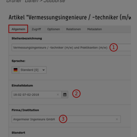
Ordner "Daten > Jobbörse"
Veranstaltung
Verlaufswerkzeug: Seiten und
Seiteninhaltselemente rekonstruieren