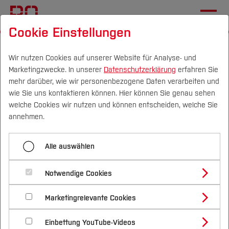
Cookie Einstellungen
Startseite
Die BO
Wichtige Einrichtungen
Hochschulkommunikation
Jobbörse
Wir nutzen Cookies auf unserer Website für Analyse- und
Marketingzwecke. In unserer
Datenschutzerklärung
erfahren Sie
mehr darüber, wie wir personenbezogene Daten verarbeiten und
wie Sie uns kontaktieren können. Hier können Sie genau sehen
Menü aufklappen
Campus
Personen
DE
|
EN
Quicklinks
welche Cookies wir nutzen und können entscheiden, welche Sie
annehmen.
Übersicht
Studium
Jobbörse
Alle auswählen
Neuerungen TYPO3 V13
Studienangebote
Forschung & Transfer
Akkordeon
Notwendige Cookies
Kategorien
Vor dem Studium
Bachelorstudiengänge
Profil
Nachhaltigkeit
Masterstudiengänge
Bildbühne
Marketingrelevante Cookies
Im Studium
Bewerben & Einschreiben
Beratung & Förderung
Forschungs- und Transferprofil
Schwerpunkte
Nachhaltigkeit studieren
Bewerbungsportal
International
Nach dem Studium
Studienbüros und Prüfungen
Dateilink
Einbettung YouTube-Videos
Schwerpunkte (FuT)
Förderinformation und Antragsberatung