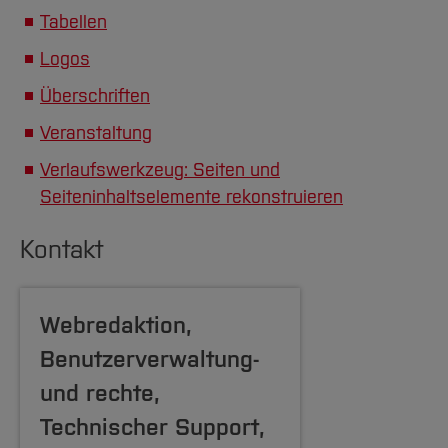
Veranstaltung
Tabellen
Verlaufswerkzeug: Seiten und
Logos
Seiteninhaltselemente rekonstruieren
Überschriften
Veranstaltung
Verlaufswerkzeug: Seiten und
Seiteninhaltselemente rekonstruieren
Kontakt
Webredaktion,
Benutzerverwaltung-
und rechte,
Technischer Support,