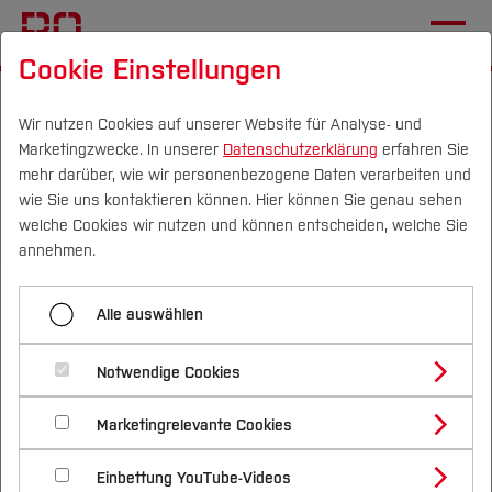
Cookie Einstellungen
Startseite
Die BO
Wichtige Einrichtungen
Hochschulkommunikation
Übersicht
Wir nutzen Cookies auf unserer Website für Analyse- und
Marketingzwecke. In unserer
Datenschutzerklärung
erfahren Sie
mehr darüber, wie wir personenbezogene Daten verarbeiten und
wie Sie uns kontaktieren können. Hier können Sie genau sehen
Menü aufklappen
Campus
Personen
DE
|
EN
Quicklinks
welche Cookies wir nutzen und können entscheiden, welche Sie
annehmen.
Übersicht
Studium
TYPO3-
Alle auswählen
Neuerungen TYPO3 V13
Studienangebote
Forschung & Transfer
Bedienungsanleitungen
Akkordeon
Notwendige Cookies
Vor dem Studium
Bachelorstudiengänge
Profil
Nachhaltigkeit
Die nachfolgenden Bedienungsanleitungen sind
Masterstudiengänge
Bildbühne
Marketingrelevante Cookies
Im Studium
Bewerben & Einschreiben
Beratung & Förderung
Forschungs- und Transferprofil
auf die TYPO3-Installation der Hochschule
Schwerpunkte
Nachhaltigkeit studieren
Bewerbungsportal
International
Nach dem Studium
Studienbüros und Prüfungen
Dateilink
Einbettung YouTube-Videos
Schwerpunkte (FuT)
Bochum zugeschnitten.
Förderinformation und Antragsberatung