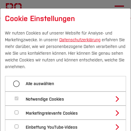
Cookie Einstellungen
Startseite
Die BO
Wichtige Einrichtungen
Hochschulkommunikation
Überschriften
Wir nutzen Cookies auf unserer Website für Analyse- und
Marketingzwecke. In unserer
Datenschutzerklärung
erfahren Sie
mehr darüber, wie wir personenbezogene Daten verarbeiten und
wie Sie uns kontaktieren können. Hier können Sie genau sehen
Menü aufklappen
Campus
Personen
DE
|
EN
Quicklinks
welche Cookies wir nutzen und können entscheiden, welche Sie
annehmen.
Übersicht
Studium
Überschriften
Alle auswählen
Neuerungen TYPO3 V13
Studienangebote
Forschung & Transfer
Akkordeon
Notwendige Cookies
Vor dem Studium
Bachelorstudiengänge
Profil
Nachhaltigkeit
Masterstudiengänge
Bildbühne
Marketingrelevante Cookies
Im Studium
Bewerben & Einschreiben
Beratung & Förderung
Forschungs- und Transferprofil
Schwerpunkte
Nachhaltigkeit studieren
Bewerbungsportal
International
Nach dem Studium
Studienbüros und Prüfungen
Dateilink
Einbettung YouTube-Videos
Schwerpunkte (FuT)
Förderinformation und Antragsberatung