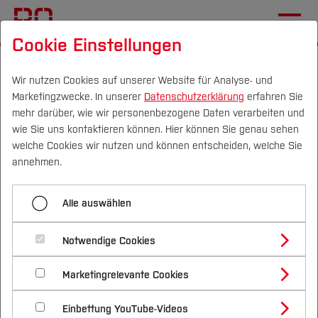
Cookie Einstellungen
Startseite
Service
Studentische Projekte & Abschlussarbeiten
Wir nutzen Cookies auf unserer Website für Analyse- und
Marketingzwecke. In unserer
Datenschutzerklärung
erfahren Sie
Drobix: interdisziplinäres Studentenprojekt
mehr darüber, wie wir personenbezogene Daten verarbeiten und
wie Sie uns kontaktieren können. Hier können Sie genau sehen
Campus
Personen
DE
|
EN
Quicklinks
welche Cookies wir nutzen und können entscheiden, welche Sie
Menü aufklappen
annehmen.
Studium
Studentische Projekte zum EffMi Haus:
Alle auswählen
Nachhaltige Gebäudetechnik
Studienangebote
Studentisches Projekt -
Forschung & Transfer
Notwendige Cookies
Drobix: interdisziplinäres Studentenprojekt
Drobix
Vor dem Studium
Bachelorstudiengänge
Profil
Nachhaltigkeit
Masterstudiengänge
Marketingrelevante Cookies
Im Studium
Bewerben & Einschreiben
Tischtennis-Ballwurfmaschine: Masterarbeit
Beratung & Förderung
Forschungs- und Transferprofil
Mechatronik
Schwerpunkte
Nachhaltigkeit studieren
Bewerbungsportal
International
Nach dem Studium
Studienbüros und Prüfungen
Einbettung YouTube-Videos
Schwerpunkte (FuT)
Förderinformation und Antragsberatung