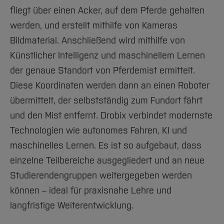
Team und Labore
Projekt
Amtliche Bekanntmachungen
Studiengänge
Forschung und Projekte
Familiengerechte Hochschule
Aktuelles
Hochschulbibliothek
fliegt über einen Acker, auf dem Pferde gehalten
Arbeiten im FB G
Notfall-Infos
Studieninteressierte
International
Gleichstellung
Entwicklung eines RC-Rasenmähers:
Studium
werden, und erstellt mithilfe von Kameras
Hochschulkommunikation
Mechatronik-Projekt
BO Shop
Team
Bildmaterial. Anschließend wird mithilfe von
Diskriminierungsfreie Hochschule
Fachgruppen
International Office
Künstlicher Intelligenz und maschinellem Lernen
Service
Vertretungen
Kardangelenke in Lenksystemen:
Forschung und Entwicklung
Medienzentrum
Bachelorarbeit Simulation
der genaue Standort von Pferdemist ermittelt.
Wahlen
International
qed-Stiftung
Diese Koordinaten werden dann an einen Roboter
Team
Senkrechtstartendes Modellflugzeug:
Zentrale Studienberatung
übermittelt, der selbstständig zum Fundort fährt
Bachelorarbeit 3D-Druck
Service
und den Mist entfernt. Drobix verbindet modernste
Technologien wie autonomes Fahren, KI und
maschinelles Lernen. Es ist so aufgebaut, dass
einzelne Teilbereiche ausgegliedert und an neue
Studierendengruppen weitergegeben werden
können – ideal für praxisnahe Lehre und
langfristige Weiterentwicklung.