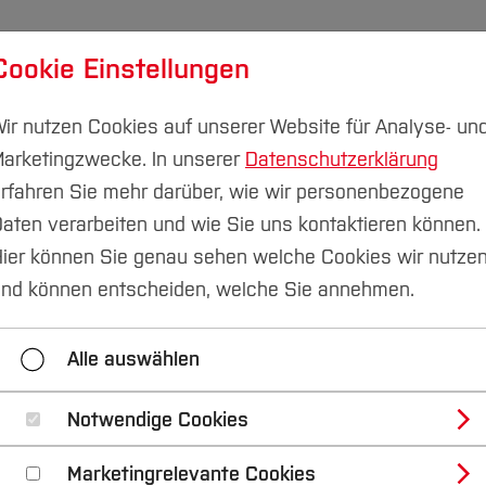
Cookie Einstellungen
udium
Forschung & Transfer
Nachhaltigkeit
I
ir nutzen Cookies auf unserer Website für Analyse- un
arketingzwecke. In unserer
Datenschutzerklärung
Campus Velbert/Heiligenhaus
rfahren Sie mehr darüber, wie wir personenbezogene
aten verarbeiten und wie Sie uns kontaktieren können.
uktion und CAE
ier können Sie genau sehen welche Cookies wir nutze
nd können entscheiden, welche Sie annehmen.
formatik
Automatisierungstechnik
Autonome S
Alle auswählen
Infrastrukturen und -Dienste
Konstruktion und CAE
Regelungs- und Fahrzeugsystemtechnik
Softwarete
Notwendige Cookies
Marketingrelevante Cookies