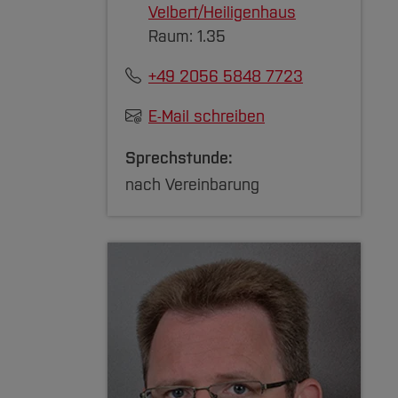
Velbert/Heiligenhaus
Raum: 1.35
+49 2056 5848 7723
E-Mail schreiben
Sprechstunde:
nach Vereinbarung
PS1-1)
zuklappen]