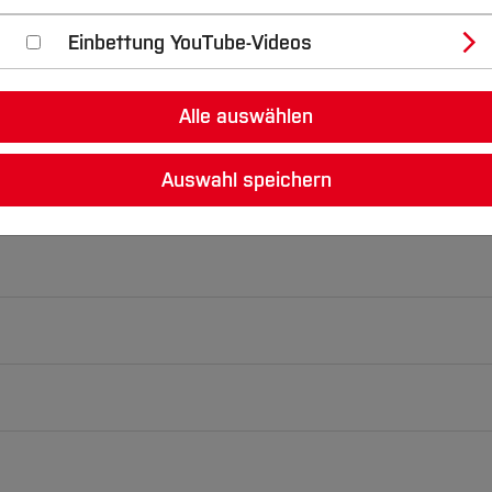
Einbettung YouTube-Videos
 CAE
Alle auswählen
Konstruktion und CAE.
Auswahl speichern
Maschinenbau
zugeordnet und hat seinen Sitz am Campu
S 2026: