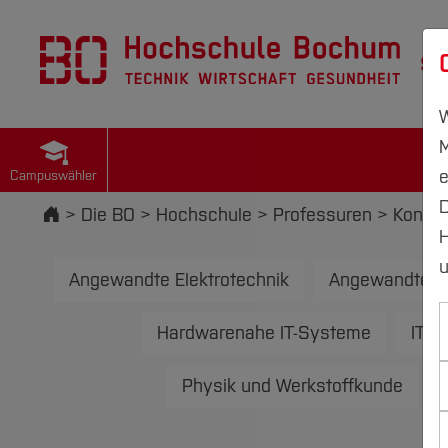
St
W
M
e
Campuswähler
D
Startseite
Die BO
Hochschule
Professuren
Konstr
H
u
Angewandte Elektrotechnik
Angewandte In
Hardwarenahe IT-Systeme
ITK-
Physik und Werkstoffkunde