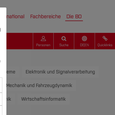
nternational
Fachbereiche
Die BO
d
Personen
Suche
DE
|
EN
Quicklinks
n
ysteme
Elektronik und Signalverarbeitung
Mechanik und Fahrzeugdynamik
chnik
Wirtschaftsinformatik