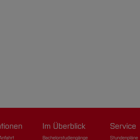
t und Informatik
exte
ationen
Im Überblick
Service
Anfahrt
Bachelorstudiengänge
Stundenpläne