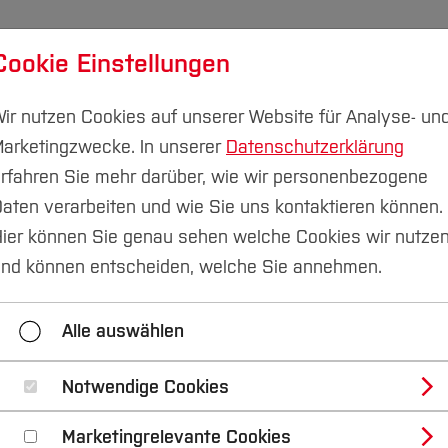
Cookie Einstellungen
udium
Forschung & Transfer
Nachhaltigkeit
I
ir nutzen Cookies auf unserer Website für Analyse- un
arketingzwecke. In unserer
Datenschutzerklärung
Campus Velbert/Heiligenhaus
rfahren Sie mehr darüber, wie wir personenbezogene
aten verarbeiten und wie Sie uns kontaktieren können.
retechnik
ier können Sie genau sehen welche Cookies wir nutze
nd können entscheiden, welche Sie annehmen.
formatik
Automatisierungstechnik
Autonome S
Alle auswählen
Infrastrukturen und -Dienste
Konstruktion und CAE
Regelungs- und Fahrzeugsystemtechnik
Softwarete
Notwendige Cookies
Marketingrelevante Cookies