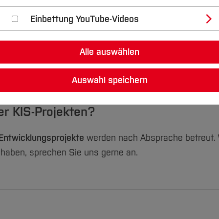
Einbettung YouTube-Videos
Alle auswählen
retechnik
.
Auswahl speichern
nik und Informatik
zugeordnet und am Campus Velbert/H
er KIS-Projekten?
Entwicklungsprojekte
werden nach Absprache betreut.
n haben, sprechen Sie uns gerne an.