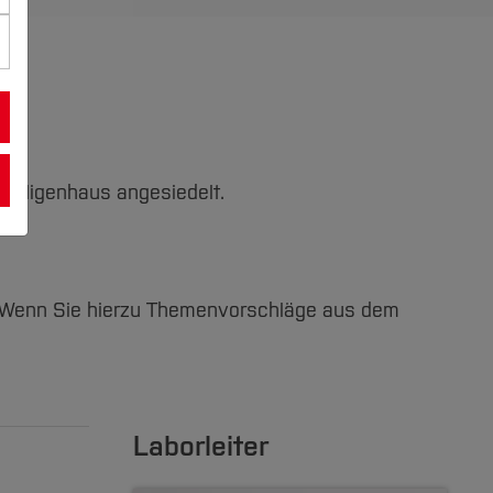
eiligenhaus angesiedelt.
 Wenn Sie hierzu Themenvorschläge aus dem
Laborleiter