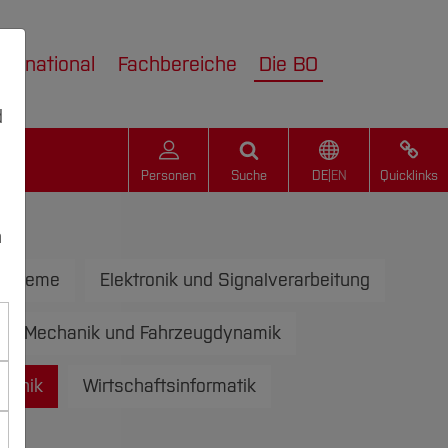
nternational
Fachbereiche
Die BO
d
Personen
Suche
DE
|
EN
Quicklinks
n
ysteme
Elektronik und Signalverarbeitung
Mechanik und Fahrzeugdynamik
chnik
Wirtschaftsinformatik