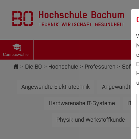
St
W
M
e
Campuswähler
D
Startseite
Die BO
Hochschule
Professuren
Softwa
H
u
Angewandte Elektrotechnik
Angewandte In
Hardwarenahe IT-Systeme
ITK-
Physik und Werkstoffkunde