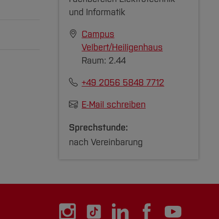
 2015,
 ein
asierten
sbasis
und Informatik
zuklappen]
nd
 Basis
.
Campus
erlernen
Velbert/Heiligenhaus
mittels
Raum: 2.44
SSN
ent -
nt von
+49 2056 5848 7712
zuklappen]
arüber
zuklappen]
M., Butz
E-Mail schreiben
rlag,
n PCs
Sprechstunde:
aten beim
er
hon,
ware
nach Vereinbarung
ierenden
-30,
ss, KIS-
 am
bient
n
 Form
ie
die
es and
d eine