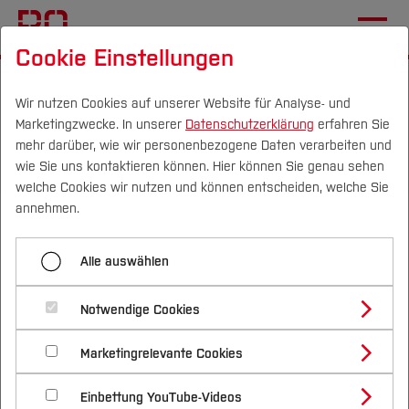
Cookie Einstellungen
Startseite
Professuren
Wirtschaftsinformatik
Wir nutzen Cookies auf unserer Website für Analyse- und
Marketingzwecke. In unserer
Datenschutzerklärung
erfahren Sie
Menü aufklappen
mehr darüber, wie wir personenbezogene Daten verarbeiten und
wie Sie uns kontaktieren können. Hier können Sie genau sehen
Campus
Personen
DE
|
EN
Quicklinks
welche Cookies wir nutzen und können entscheiden, welche Sie
Angewandte Elektrotechnik
annehmen.
Studium
Wirtschaftsinformatik
Angewandte Informatik
Alle auswählen
Studienangebote
Automatisierungstechnik
Forschung & Transfer
Herzlich willkommen auf der Seite der
Notwendige Cookies
Arbeitsgruppe Wirtschaftsinformatik unter der
Vor dem Studium
Bachelorstudiengänge
Autonome Systeme
Profil
Nachhaltigkeit
Leitung von Prof. Dr. Oliver Schneider
Masterstudiengänge
Marketingrelevante Cookies
Im Studium
Bewerben & Einschreiben
Elektronik und Signalverarbeitung
Beratung & Förderung
Forschungs- und Transferprofil
Schwerpunkte
Nachhaltigkeit studieren
Bewerbungsportal
International
Nach dem Studium
Studienbüros und Prüfungen
Einbettung YouTube-Videos
Über uns
Schwerpunkte (FuT)
Förderinformation und Antragsberatung