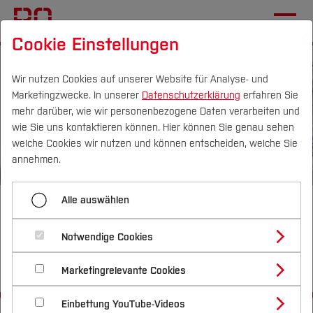
Cookie Einstellungen
Wir nutzen Cookies auf unserer Website für Analyse- und
Marketingzwecke. In unserer
Datenschutzerklärung
erfahren Sie
mehr darüber, wie wir personenbezogene Daten verarbeiten und
wie Sie uns kontaktieren können. Hier können Sie genau sehen
Campus
Personen
DE
|
EN
Quicklinks
welche Cookies wir nutzen und können entscheiden, welche Sie
annehmen.
Studium
Alle auswählen
Forschung am CVH
Studienangebote
Forschung & Transfer
Notwendige Cookies
innovativ - anwendungsorientiert -
Vor dem Studium
Bachelorstudiengänge
Profil
Nachhaltigkeit
forschungsstark
Masterstudiengänge
Marketingrelevante Cookies
Im Studium
Bewerben & Einschreiben
Beratung & Förderung
Forschungs- und Transferprofil
Schwerpunkte
Nachhaltigkeit studieren
Bewerbungsportal
International
Nach dem Studium
Studienbüros und Prüfungen
Einbettung YouTube-Videos
Schwerpunkte (FuT)
Förderinformation und Antragsberatung